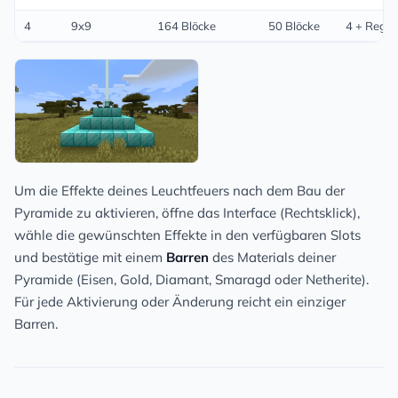
4
9x9
164 Blöcke
50 Blöcke
4 + Regen
Um die Effekte deines Leuchtfeuers nach dem Bau der
Pyramide zu aktivieren, öffne das Interface (Rechtsklick),
wähle die gewünschten Effekte in den verfügbaren Slots
und bestätige mit einem
Barren
des Materials deiner
Pyramide (Eisen, Gold, Diamant, Smaragd oder Netherite).
Für jede Aktivierung oder Änderung reicht ein einziger
Barren.