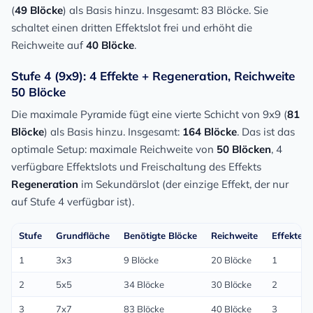
(
49 Blöcke
) als Basis hinzu. Insgesamt: 83 Blöcke. Sie
schaltet einen dritten Effektslot frei und erhöht die
Reichweite auf
40 Blöcke
.
Stufe 4 (9x9): 4 Effekte + Regeneration, Reichweite
50 Blöcke
Die maximale Pyramide fügt eine vierte Schicht von 9x9 (
81
Blöcke
) als Basis hinzu. Insgesamt:
164 Blöcke
. Das ist das
optimale Setup: maximale Reichweite von
50 Blöcken
, 4
verfügbare Effektslots und Freischaltung des Effekts
Regeneration
im Sekundärslot (der einzige Effekt, der nur
auf Stufe 4 verfügbar ist).
Stufe
Grundfläche
Benötigte Blöcke
Reichweite
Effekte
1
3x3
9 Blöcke
20 Blöcke
1
2
5x5
34 Blöcke
30 Blöcke
2
3
7x7
83 Blöcke
40 Blöcke
3