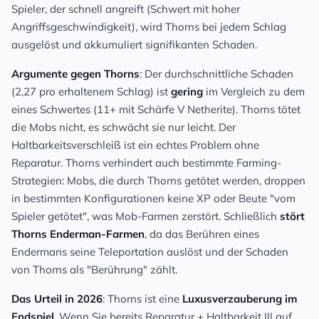
Spieler, der schnell angreift (Schwert mit hoher
Angriffsgeschwindigkeit), wird Thorns bei jedem Schlag
ausgelöst und akkumuliert signifikanten Schaden.
Argumente gegen Thorns
: Der durchschnittliche Schaden
(2,27 pro erhaltenem Schlag) ist
gering
im Vergleich zu dem
eines Schwertes (11+ mit Schärfe V Netherite). Thorns tötet
die Mobs nicht, es schwächt sie nur leicht. Der
Haltbarkeitsverschleiß ist ein echtes Problem ohne
Reparatur. Thorns verhindert auch bestimmte Farming-
Strategien: Mobs, die durch Thorns getötet werden, droppen
in bestimmten Konfigurationen keine XP oder Beute "vom
Spieler getötet", was Mob-Farmen zerstört. Schließlich
stört
Thorns Enderman-Farmen
, da das Berühren eines
Endermans seine Teleportation auslöst und der Schaden
von Thorns als "Berührung" zählt.
Das Urteil in 2026
: Thorns ist eine
Luxusverzauberung im
Endspiel
. Wenn Sie bereits Reparatur + Haltbarkeit III auf