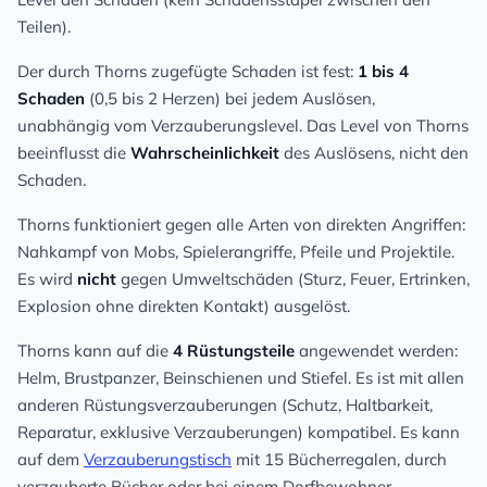
Teilen).
Der durch Thorns zugefügte Schaden ist fest:
1 bis 4
Schaden
(0,5 bis 2 Herzen) bei jedem Auslösen,
unabhängig vom Verzauberungslevel. Das Level von Thorns
beeinflusst die
Wahrscheinlichkeit
des Auslösens, nicht den
Schaden.
Thorns funktioniert gegen alle Arten von direkten Angriffen:
Nahkampf von Mobs, Spielerangriffe, Pfeile und Projektile.
Es wird
nicht
gegen Umweltschäden (Sturz, Feuer, Ertrinken,
Explosion ohne direkten Kontakt) ausgelöst.
Thorns kann auf die
4 Rüstungsteile
angewendet werden:
Helm, Brustpanzer, Beinschienen und Stiefel. Es ist mit allen
anderen Rüstungsverzauberungen (Schutz, Haltbarkeit,
Reparatur, exklusive Verzauberungen) kompatibel. Es kann
auf dem
Verzauberungstisch
mit 15 Bücherregalen, durch
verzauberte Bücher oder bei einem Dorfbewohner-