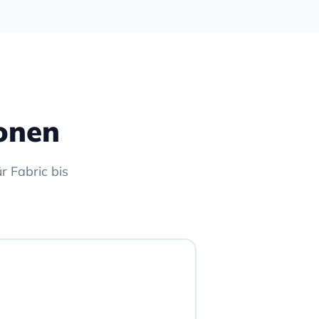
onen
r Fabric bis