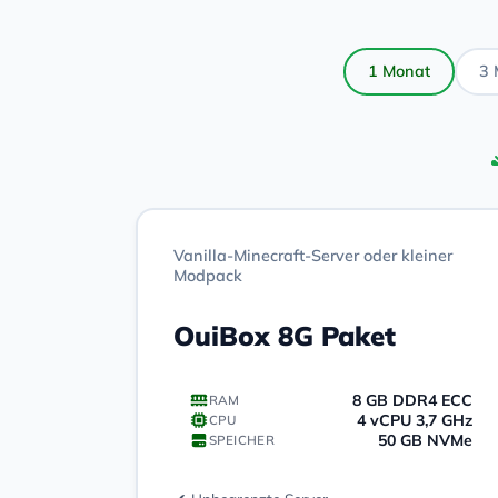
1 Monat
3 
Vanilla-Minecraft-Server oder kleiner
Modpack
OuiBox 8G Paket
8 GB DDR4 ECC
RAM
4 vCPU 3,7 GHz
CPU
50 GB NVMe
SPEICHER