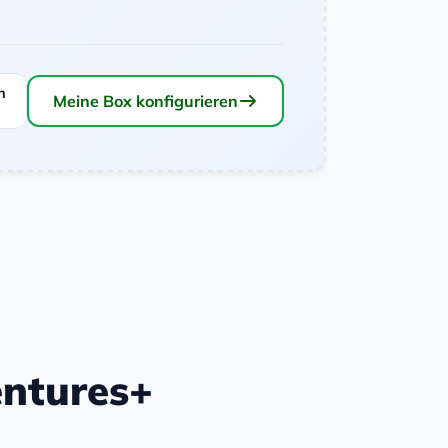
n
Meine Box konfigurieren
entures+