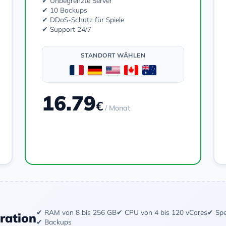
✔ Unbegrenzte Server
✔ 10 Backups
✔ DDoS-Schutz für Spiele
✔ Support 24/7
STANDORT WÄHLEN
16.79
€
/ Monat
Bestellen
✔ RAM von 8 bis 256 GB
✔ CPU von 4 bis 120 vCores
✔ Spe
uration
✔ Backups