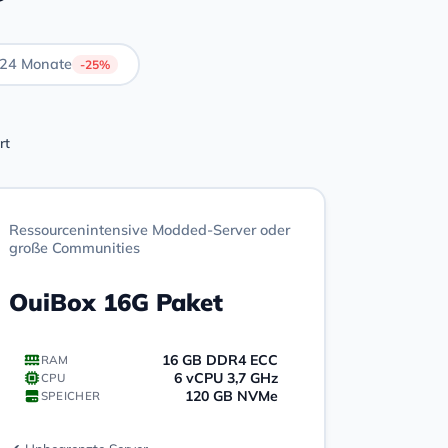
24 Monate
-25%
rt
Ressourcenintensive Modded-Server oder
große Communities
OuiBox 16G Paket
16 GB DDR4 ECC
RAM
6 vCPU 3,7 GHz
CPU
120 GB NVMe
SPEICHER