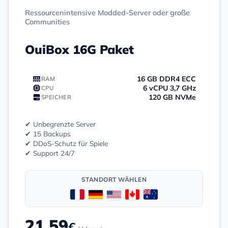
Ressourcenintensive Modded-Server oder große
Communities
OuiBox 16G Paket
16 GB DDR4 ECC
RAM
6 vCPU 3,7 GHz
CPU
120 GB NVMe
SPEICHER
✔ Unbegrenzte Server
✔ 15 Backups
✔ DDoS-Schutz für Spiele
✔ Support 24/7
STANDORT WÄHLEN
21.59
€