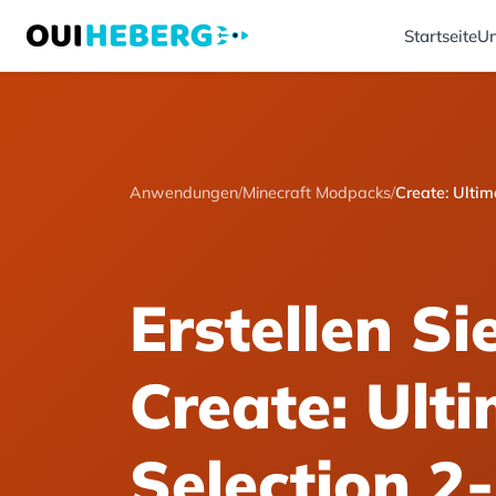
Startseite
Un
Anwendungen
/
Minecraft Modpacks
/
Create: Ultim
Erstellen Si
Create: Ult
Selection 2-