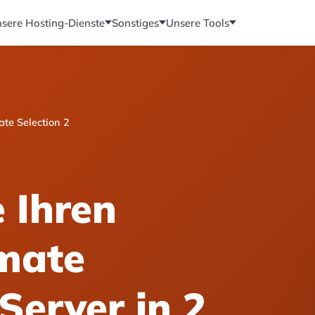
sere Hosting-Dienste
Sonstiges
Unsere Tools
ate Selection 2
e Ihren
imate
Server in 2