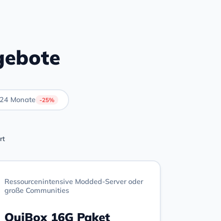
gebote
24 Monate
-25%
rt
Ressourcenintensive Modded-Server oder
große Communities
OuiBox 16G Paket