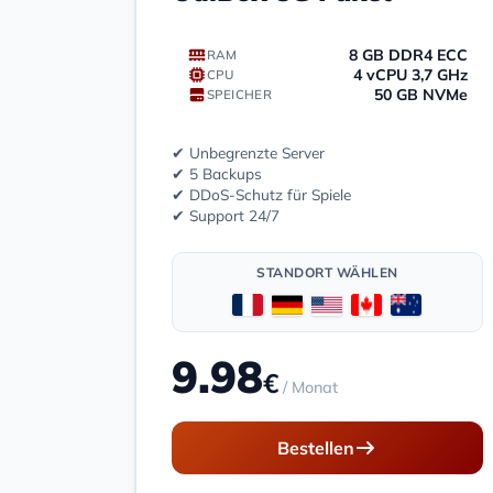
8 GB DDR4 ECC
RAM
4 vCPU 3,7 GHz
CPU
50 GB NVMe
SPEICHER
✔ Unbegrenzte Server
✔ 5 Backups
✔ DDoS-Schutz für Spiele
✔ Support 24/7
STANDORT WÄHLEN
9.98
€
/ Monat
Bestellen