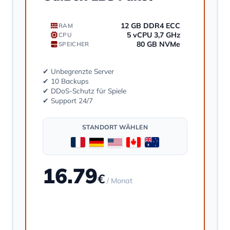
12 GB DDR4 ECC
RAM
5 vCPU 3,7 GHz
CPU
80 GB NVMe
SPEICHER
✔ Unbegrenzte Server
✔ 10 Backups
✔ DDoS-Schutz für Spiele
✔ Support 24/7
STANDORT WÄHLEN
16.79
€
/ Monat
Bestellen