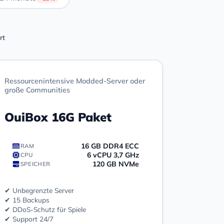
rt
Ressourcenintensive Modded-Server oder
große Communities
OuiBox 16G Paket
16 GB DDR4 ECC
RAM
6 vCPU 3,7 GHz
CPU
120 GB NVMe
SPEICHER
✔ Unbegrenzte Server
✔ 15 Backups
✔ DDoS-Schutz für Spiele
✔ Support 24/7