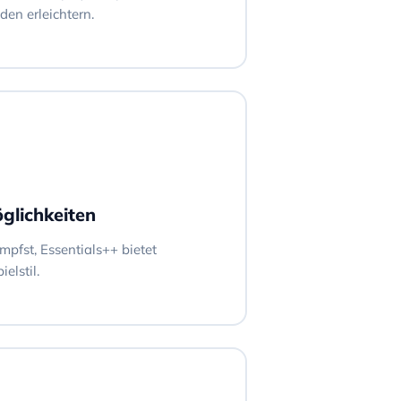
en erleichtern.
öglichkeiten
mpfst, Essentials++ bietet
elstil.