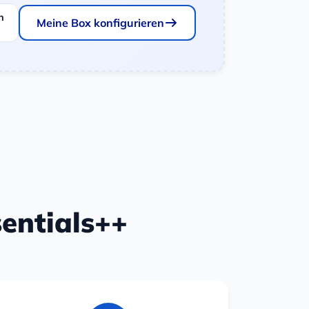
n
Meine Box konfigurieren
sentials++