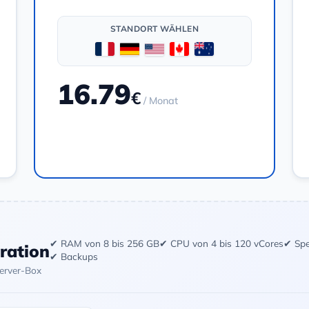
STANDORT WÄHLEN
16.79
€
/ Monat
Bestellen
✔ RAM von 8 bis 256 GB
✔ CPU von 4 bis 120 vCores
✔ Spe
uration
✔ Backups
Server-Box