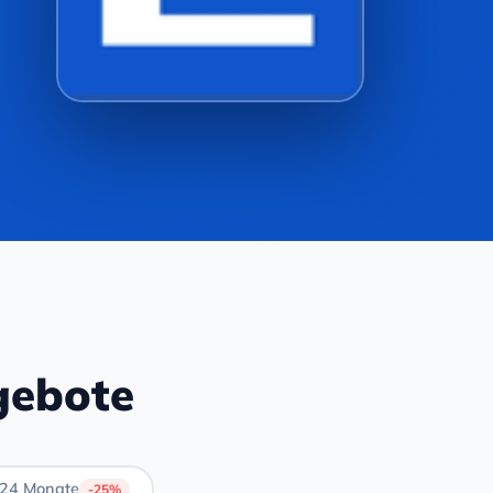
gebote
24 Monate
-25%