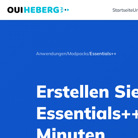
Startseite
Un
Anwendungen
/
Modpacks
/
Essentials++
Erstellen Si
Essentials+
Minuten