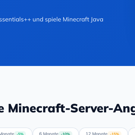
ssentials++ und spiele Minecraft Java
e Minecraft-Server-An
Monate
6 Monate
12 Monate
-5%
-10%
-15%