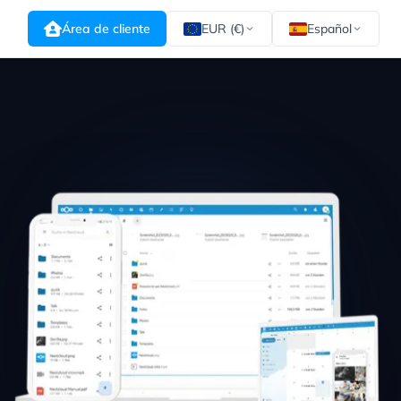
Área de cliente
EUR (€)
Español