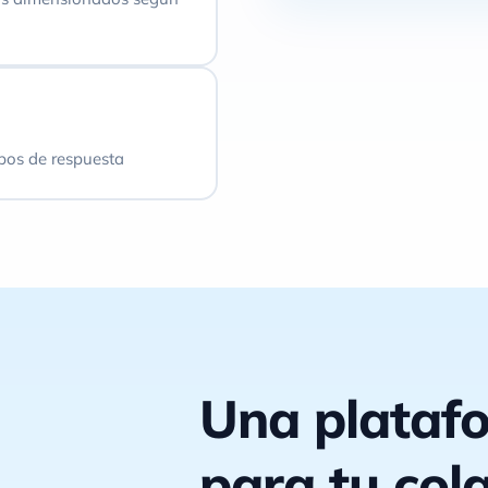
pos de respuesta
Una plataf
para tu col