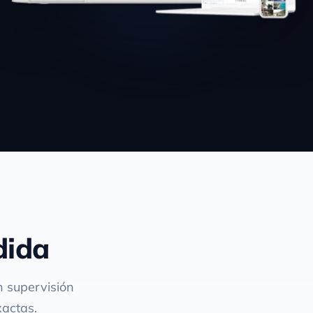
dida
n supervisión
xactas.