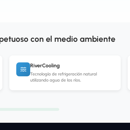
petuoso con el medio ambiente
RiverCooling
Tecnología de refrigeración natural
utilizando agua de los ríos.