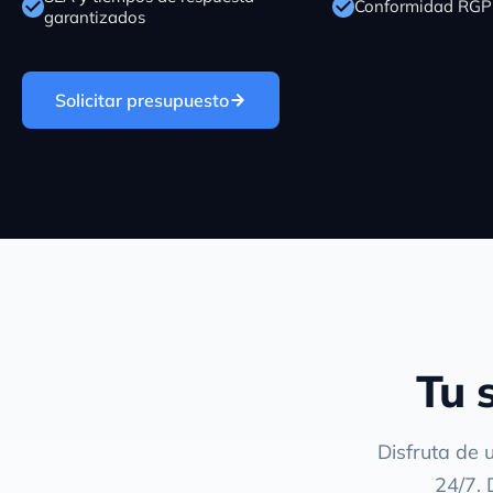
Conformidad RGP
garantizados
Solicitar presupuesto
Tu 
Disfruta de 
24/7. 