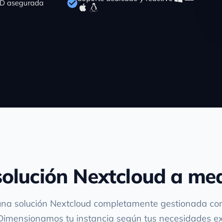
D asegurada
solución Nextcloud a me
una solución Nextcloud completamente gestionada co
Dimensionamos tu instancia según tus necesidades e