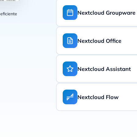
Nextcloud Talk permite or
través de un navegador e 
Nextcloud Groupware
eficiente
integrada e integración SI
Nextcloud Groupware integ
funciones de productivida
Nextcloud Office
rápido, más fácilmente y 
Nextcloud Office es una p
edición colaborativa, que
Nextcloud Assistant
hojas de cálculo y presen
modernos.
El primer asistente de IA 
Nextcloud Hub. Integrado 
Nextcloud Flow
responder preguntas sobre
Nextcloud Flow es un con
permiten a las organizacio
internos.