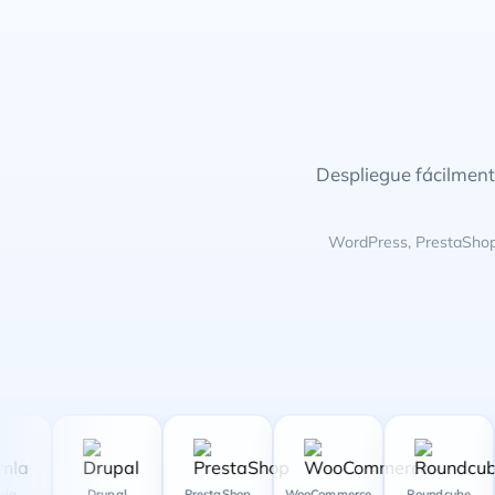
Despliegue fácilment
WordPress, PrestaShop,
Drupal
PrestaShop
WooCommerce
Roundcube