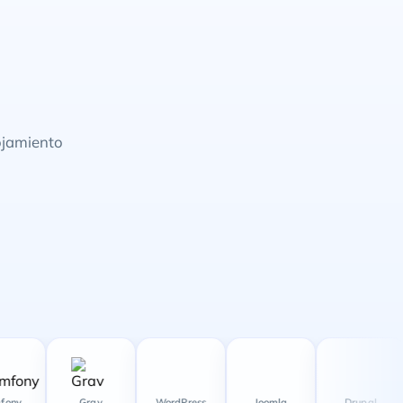
ojamiento
Grav
WordPress
Joomla
Drupal