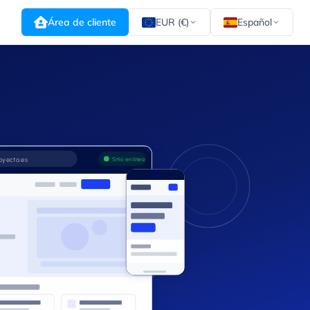
Área de cliente
EUR (€)
Español
Sitio en línea
oyecto.es