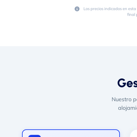
Los precios indicados en esta
final
Ges
Nuestro pa
alojami