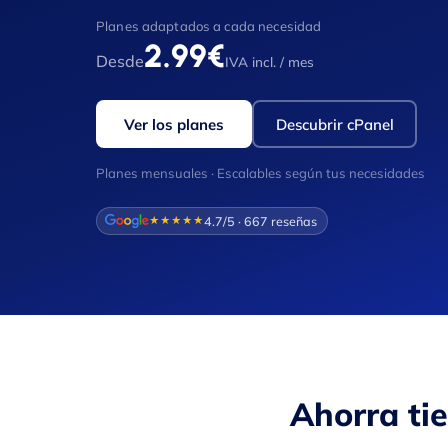
Planes adaptados a cada necesidad
2.99€
Desde
IVA incl. / mes
Ver los planes
Descubrir cPanel
Planes mensuales · Escalables según tus necesidades
4.7/5 · 667 reseñas
★★★★★
Ahorra ti