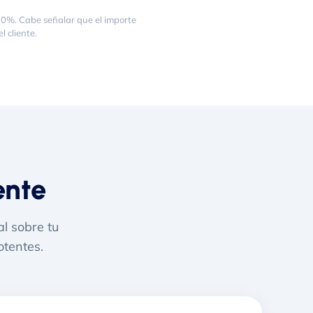
 20%. Cabe señalar que el importe
l cliente.
ente
al sobre tu
otentes.