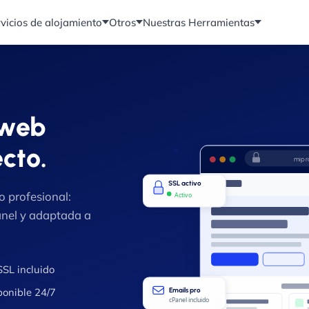
vicios de alojamiento
Otros
Nuestras Herramientas
 web
cto.
mipr
SSL activo
o profesional:
Activo
anel y adaptada a
SSL incluido
ponible 24/7
Emails pro
cPanel incluido