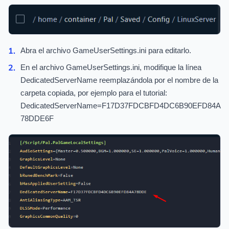
Abra el archivo GameUserSettings.ini para editarlo.
En el archivo GameUserSettings.ini, modifique la línea
DedicatedServerName reemplazándola por el nombre de la
carpeta copiada, por ejemplo para el tutorial:
DedicatedServerName=F17D37FDCBFD4DC6B90EFD84A
78DDE6F