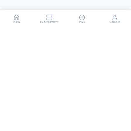
Inicio
Hébergement
Plus
Compte
OuiHeberg es tu socio fiable para soluciones de
alojamiento seguras, rápidas y escalables,
ofreciendo una variedad de servicios que van desde
servidores dedicados hasta soluciones de cloud
computing.
Síguenos en