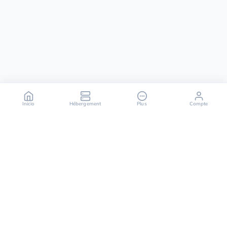
Inicio
Hébergement
Plus
Compte
OuiHeberg es tu socio fiable para soluciones de
alojamiento seguras, rápidas y escalables,
ofreciendo una variedad de servicios que van desde
servidores dedicados hasta soluciones de cloud