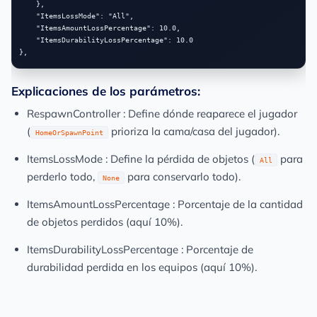
    },

    "ItemsLossMode": "All",

    "ItemsAmountLossPercentage": 10.0,

    "ItemsDurabilityLossPercentage": 10.0

Explicaciones de los parámetros:
RespawnController
: Define dónde reaparece el jugador
(
prioriza la cama/casa del jugador).
HomeOrSpawnPoint
ItemsLossMode
: Define la pérdida de objetos (
para
All
perderlo todo,
para conservarlo todo).
None
ItemsAmountLossPercentage
: Porcentaje de la cantidad
de objetos perdidos (aquí 10%).
ItemsDurabilityLossPercentage
: Porcentaje de
durabilidad perdida en los equipos (aquí 10%).