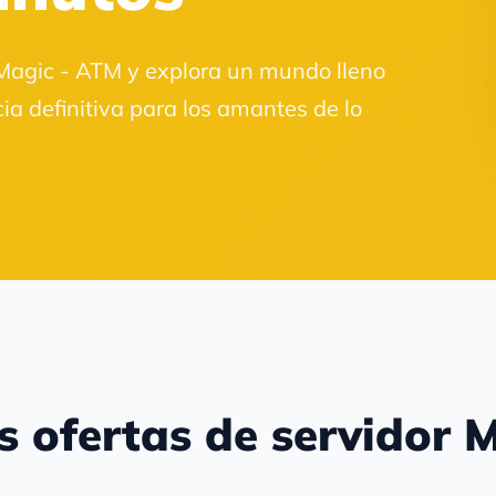
 Magic - ATM y explora un mundo lleno
ia definitiva para los amantes de lo
s ofertas de servidor M