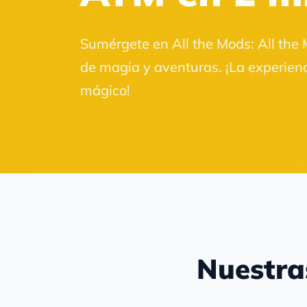
Sumérgete en All the Mods: All the
de magia y aventuras. ¡La experienc
mágico!
Nuestra