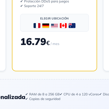
✔ Protección DDoS para juegos
✔ Soporte 24/7
ELEGIR UBICACIÓN
16.79
€
/ mes
Pedir
✔ RAM de 8 a 256 GB
✔ CPU de 4 a 120 vCores
✔ Dis
onalizada
✔ Copias de seguridad