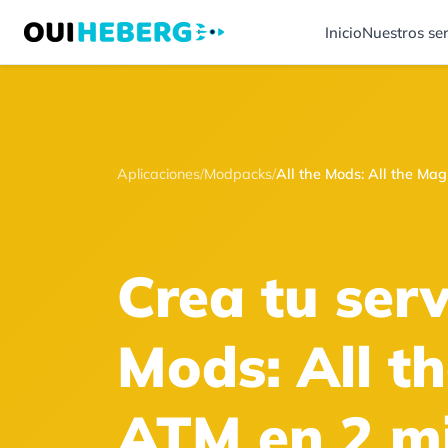
Inicio
Nuestros ser
Aplicaciones
/
Modpacks
/
All the Mods: All the Mag
Crea tu serv
Mods: All t
ATM en 2 m