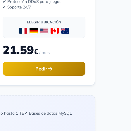
✔ Protección DDoS para juegos
✔ Soporte 24/7
ELEGIR UBICACIÓN
21.59
€
/ mes
Pedir
co hasta 1 TB
✔ Bases de datos MySQL