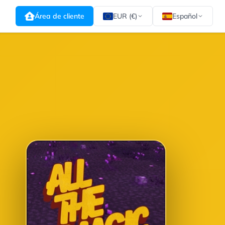
Área de cliente
EUR (€)
Español