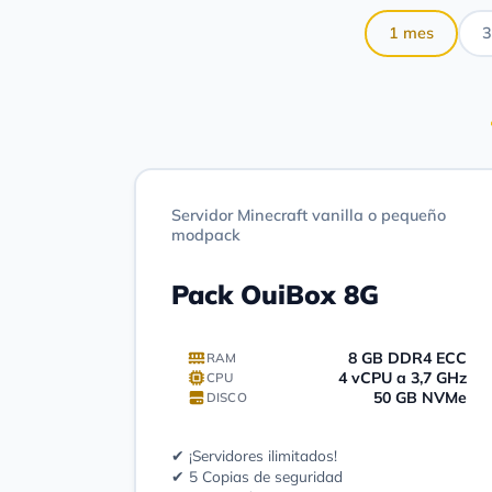
1 mes
3
Servidor Minecraft vanilla o pequeño
modpack
Pack OuiBox 8G
8 GB DDR4 ECC
RAM
4 vCPU a 3,7 GHz
CPU
50 GB NVMe
DISCO
✔ ¡Servidores ilimitados!
✔ 5 Copias de seguridad