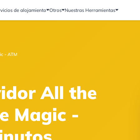
vicios de alojamiento
Otros
Nuestras Herramientas
ic - ATM
idor All the
he Magic -
inutos