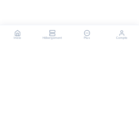
Inicio
Hébergement
Plus
Compte
OuiHeberg es tu socio fiable para soluciones de
alojamiento seguras, rápidas y escalables,
ofreciendo una variedad de servicios que van desde
servidores dedicados hasta soluciones de cloud
computing.