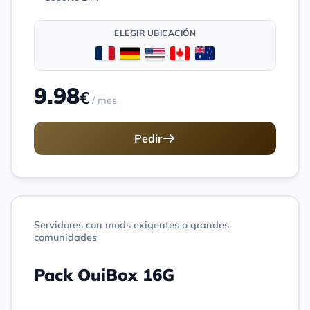
ELEGIR UBICACIÓN
9.98
€
/ mes
Pedir
Servidores con mods exigentes o grandes
comunidades
Pack OuiBox 16G