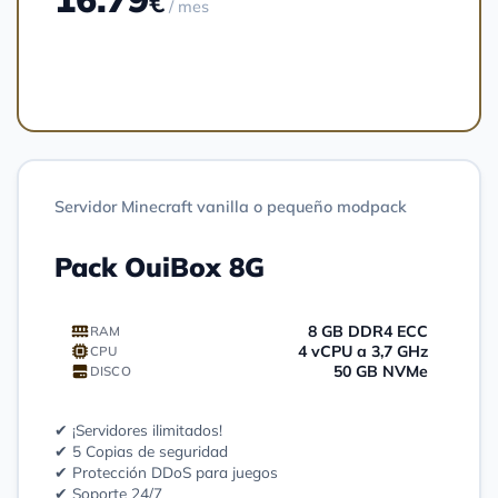
€
/ mes
Pedir
Servidor Minecraft vanilla o pequeño modpack
Pack OuiBox 8G
8 GB DDR4 ECC
RAM
4 vCPU a 3,7 GHz
CPU
50 GB NVMe
DISCO
✔ ¡Servidores ilimitados!
✔ 5 Copias de seguridad
✔ Protección DDoS para juegos
✔ Soporte 24/7