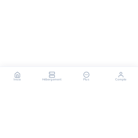
Inicio
Hébergement
Plus
Compte
OuiHeberg es tu socio fiable para soluciones de
alojamiento seguras, rápidas y escalables,