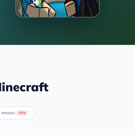
inecraft
 meses
-25%