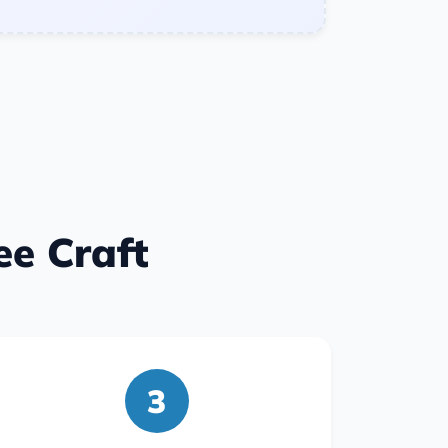
ee Craft
3