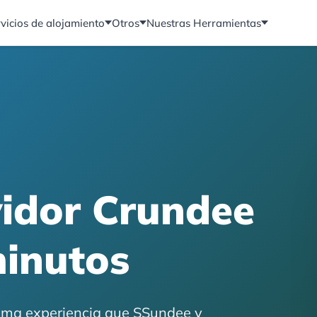
vicios de alojamiento
Otros
Nuestras Herramientas
vidor Crundee
minutos
misma experiencia que SSundee y