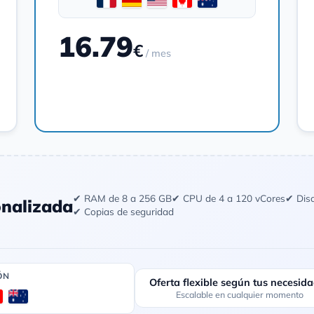
16.79
€
/ mes
Pedir
✔ RAM de 8 a 256 GB
✔ CPU de 4 a 120 vCores
✔ Dis
onalizada
✔ Copias de seguridad
ÓN
Oferta flexible según tus necesid
Escalable en cualquier momento