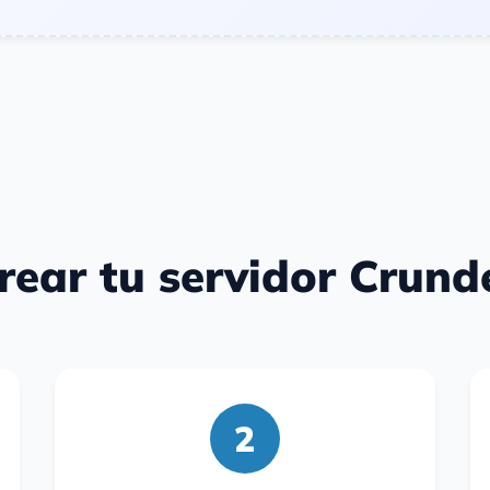
ear tu servidor Crund
2