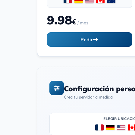
9.98
€
/ mes
Pedir
Configuración pers
Crea tu servidor a medida
ELEGIR UBICACI