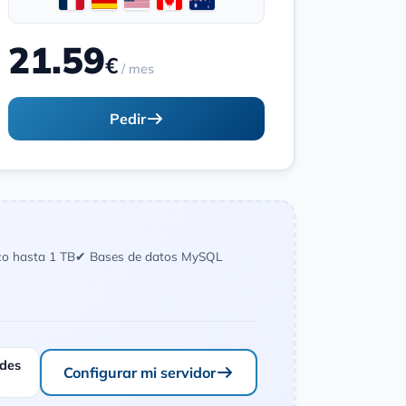
21.59
€
/ mes
Pedir
co hasta 1 TB
✔ Bases de datos MySQL
ades
Configurar mi servidor