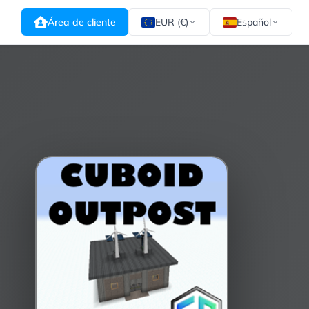
Área de cliente
EUR (€)
Español