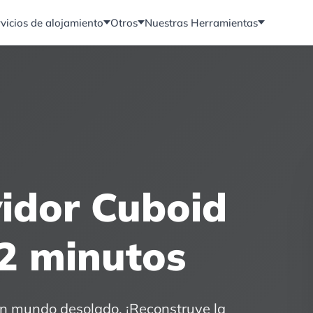
vicios de alojamiento
Otros
Nuestras Herramientas
vidor Cuboid
2 minutos
un mundo desolado. ¡Reconstruye la