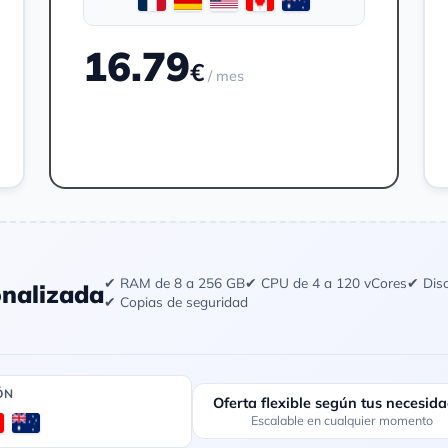
16.79
€
/ mes
Pedir
✔ RAM de 8 a 256 GB
✔ CPU de 4 a 120 vCores
✔ Dis
onalizada
✔ Copias de seguridad
ÓN
Oferta flexible según tus necesid
Escalable en cualquier momento