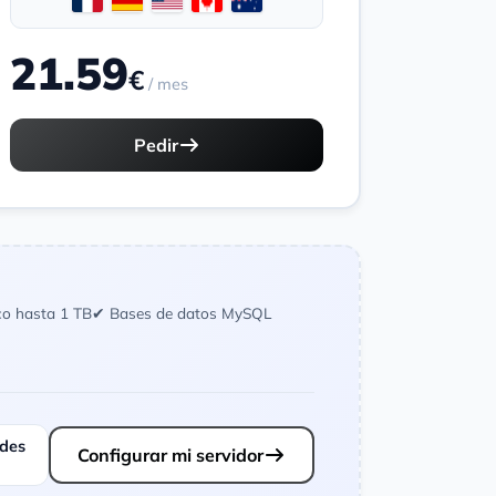
21.59
€
/ mes
Pedir
co hasta 1 TB
✔ Bases de datos MySQL
ades
Configurar mi servidor