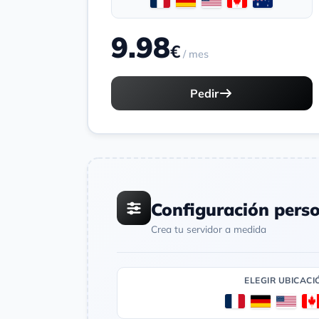
9.98
€
/ mes
Pedir
Configuración pers
Crea tu servidor a medida
ELEGIR UBICACI