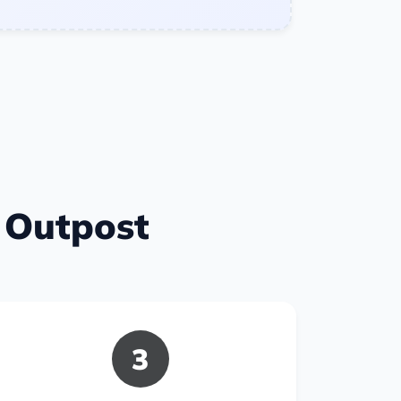
 Outpost
3