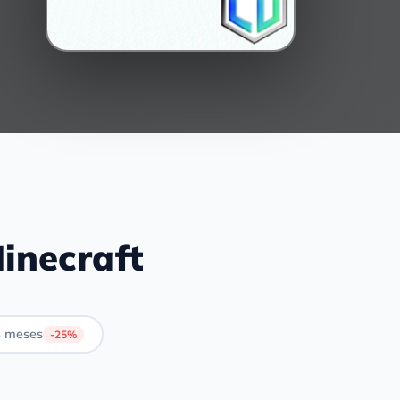
inecraft
 meses
-25%