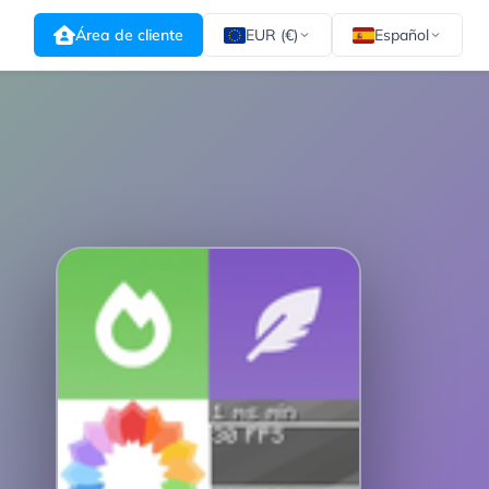
Área de cliente
EUR (€)
Español