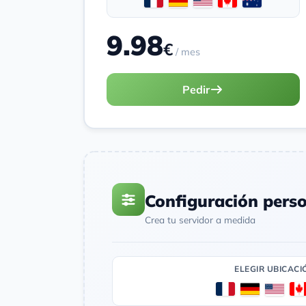
9.98
€
/ mes
Pedir
Configuración pers
Crea tu servidor a medida
ELEGIR UBICACI