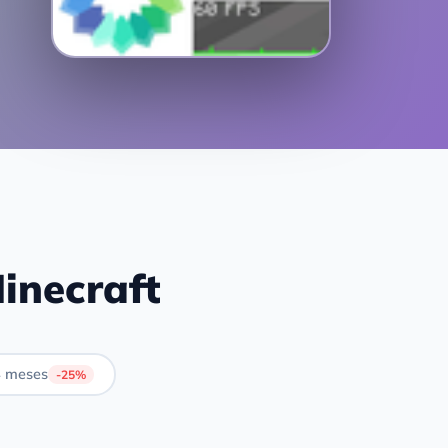
inecraft
 meses
-25%