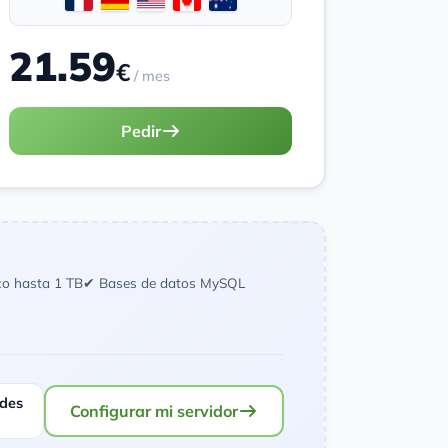
21.59
€
/ mes
Pedir
co hasta 1 TB
✔ Bases de datos MySQL
ades
Configurar mi servidor