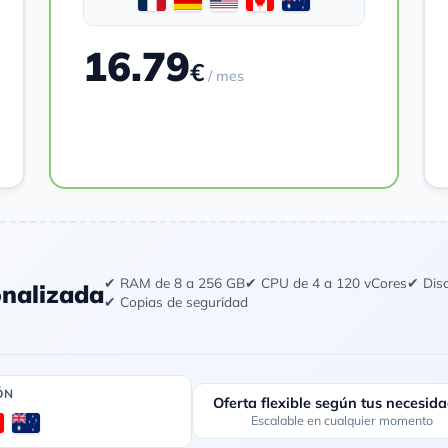
16.79
€
/ mes
Pedir
✔ RAM de 8 a 256 GB
✔ CPU de 4 a 120 vCores
✔ Dis
onalizada
✔ Copias de seguridad
ÓN
Oferta flexible según tus necesid
Escalable en cualquier momento