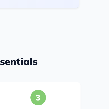
sentials
3