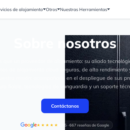
vicios de alojamiento
Otros
Nuestras Herramientas
Sobre nosotros
 que un proveedor de alojamiento: su aliado tecnológ
nes de alojamiento cloud seguras, de alto rendimiento
uestra misión: acompañarle en el despliegue de sus pr
ura fiable, tecnologías de vanguardia y un soporte técn
Contáctanos
4.7/5 · 667 reseñas de Google