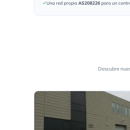
Una red propia
AS208226
para un contro
Descubre nues