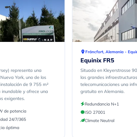
Fráncfort, Alemania - Equi
Equinix FR5
rsey) representa una
Situado en Kleyerstrasse 9
e Nueva York, uno de los
las grandes infraestructura
instalación de 9 755 m²
telecomunicaciones una infra
a inundable y ofrece una
gratuita en Alemania.
s exigentes.
Redundancia N+1
 de potencia
ISO 27001
idad 24/7/365
Climate Neutral
cia óptima