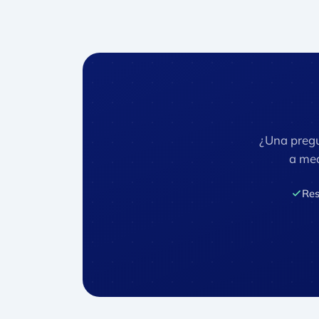
¿Una pregu
a med
Res