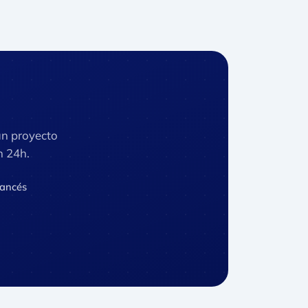
un proyecto
n 24h.
rancés