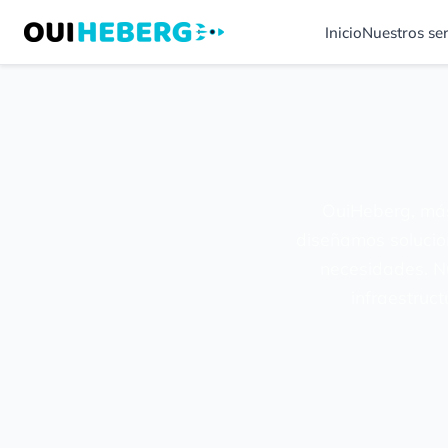
Inicio
Nuestros ser
OuiHeberg, más
diseñamos solucio
necesidades. N
infraestruct