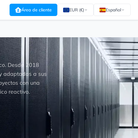
Área de cliente
EUR (€)
Español
ico. Desde 2018
 y adaptadas a sus
oyectos con una
ico reactivo.