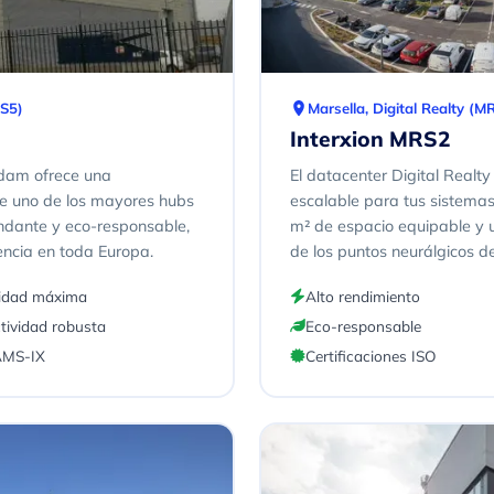
MS5)
Marsella, Digital Realty (M
Interxion MRS2
rdam ofrece una
El datacenter Digital Realt
 de uno de los mayores hubs
escalable para tus sistemas
ndante y eco-responsable,
m² de espacio equipable y
encia en toda Europa.
de los puntos neurálgicos d
idad máxima
Alto rendimiento
tividad robusta
Eco-responsable
AMS-IX
Certificaciones ISO