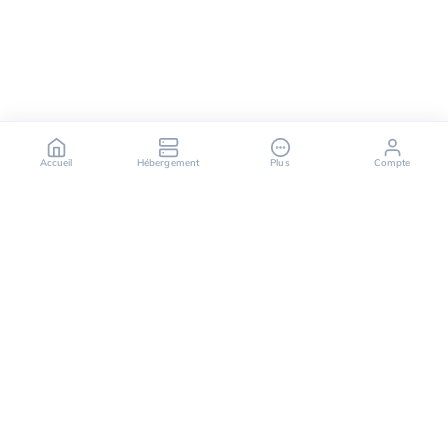
Accueil
Hébergement
Plus
Compte
OuiHeberg est votre partenaire fiable pour des
solutions d'hébergement sécurisées, rapides et
évolutives, offrant une variété de services allant des
serveurs dédiés aux solutions de cloud computing.