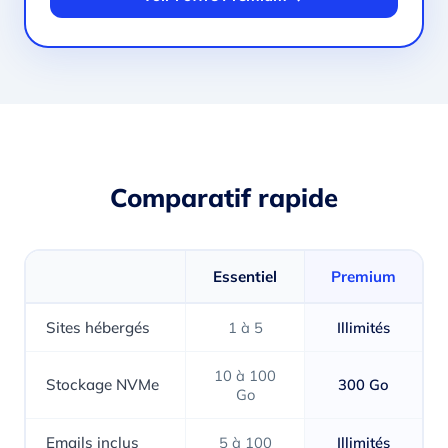
Comparatif rapide
Essentiel
Premium
Sites hébergés
1 à 5
Illimités
10 à 100
Stockage NVMe
300 Go
Go
Emails inclus
5 à 100
Illimités