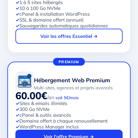
✓
1 à 5 sites hébergés
✓
10 à 100 Go NVMe
✓
cPanel & installation WordPress
✓
SSL & domaine offert (annuel)
✓
Sauvegardes automatiques quotidiennes
Voir les offres Essentiel →
PREMIUM
Hébergement Web Premium
Multi-sites, agences et projets avancés
60.00€
/an
soit 5€/mois
✓
Sites & emails illimités
✓
300 Go NVMe
✓
cPanel & outils avancés
✓
Domaine offert à chaque renouvellement
✓
WordPress Manager inclus
Voir l'offre Premium →