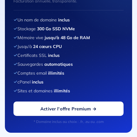
Facturation annuelle, transparente.
Un nom de domaine
inclus
Stockage
300 Go SSD NVMe
Mémoire vive
jusqu'à 48 Go de RAM
Jusqu'à
24 cœurs CPU
Certificats SSL
inclus
Sauvegardes
automatiques
Comptes email
illimités
cPanel
inclus
Sites et domaines
illimités
Activer l'offre Premium →
* Domaine inclus au choix : .fr, .eu ou .com