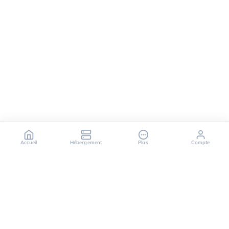
Accueil
Hébergement
Plus
Compte
OuiHeberg est votre partenaire fiable pour des