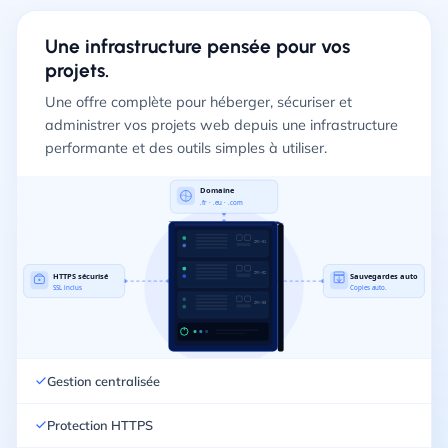
Une infrastructure pensée pour vos
projets.
Une offre complète pour héberger, sécuriser et
administrer vos projets web depuis une infrastructure
performante et des outils simples à utiliser.
Domaine
.fr · .eu · .com
SRV-01
SRV-02
HTTPS sécurisé
Sauvegardes auto
SSL inclus
Copies auto.
SRV-03
Gestion centralisée
Protection HTTPS