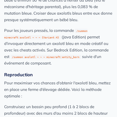
bébé a environ 50 % de chances d'hériter du bleu (via le
mécanisme d'héritage parental), plus les 0,083 % de
mutation bleue. Croiser deux axolotls bleus entre eux donne
presque systématiquement un bébé bleu.
Pour les joueurs pressés, la commande
/summon
(Java Edition) permet
minecraft:axolotl ~ ~ ~ {Variant:4}
d'invoquer directement un axolotl bleu en mode créatif ou
avec les cheats activés. Sur Bedrock Edition, la commande
est
suivie d'un
/summon axolotl ~ ~ ~ minecraft:entity_born
événement de composant.
Reproduction
Pour maximiser vos chances d'obtenir l'axolotl bleu, mettez
en place une ferme d'élevage dédiée. Voici la méthode
optimale :
Construisez un bassin peu profond (1 à 2 blocs de
profondeur) avec des murs d'au moins 2 blocs de hauteur