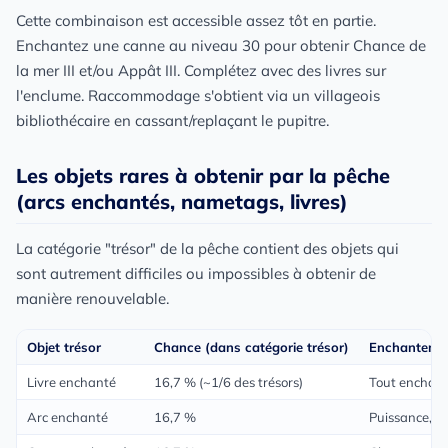
Cette combinaison est accessible assez tôt en partie.
Enchantez une canne au niveau 30 pour obtenir Chance de
la mer III et/ou Appât III. Complétez avec des livres sur
l'enclume. Raccommodage s'obtient via un villageois
bibliothécaire en cassant/replaçant le pupitre.
Les objets rares à obtenir par la pêche
(arcs enchantés, nametags, livres)
La catégorie "trésor" de la pêche contient des objets qui
sont autrement difficiles ou impossibles à obtenir de
manière renouvelable.
Objet trésor
Chance (dans catégorie trésor)
Enchantemen
Livre enchanté
16,7 % (~1/6 des trésors)
Tout enchant
Arc enchanté
16,7 %
Puissance, Fl