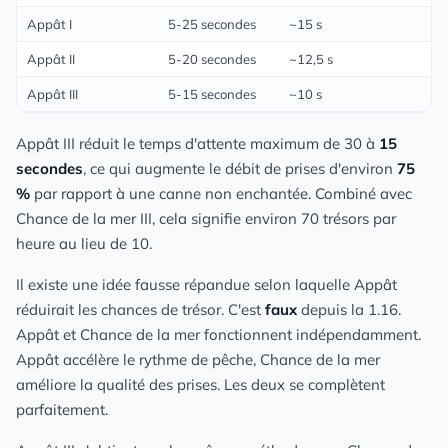
Appât I
5-25 secondes
~15 s
Appât II
5-20 secondes
~12,5 s
Appât III
5-15 secondes
~10 s
Appât III réduit le temps d'attente maximum de 30 à
15
secondes
, ce qui augmente le débit de prises d'environ
75
%
par rapport à une canne non enchantée. Combiné avec
Chance de la mer III, cela signifie environ 70 trésors par
heure au lieu de 10.
Il existe une idée fausse répandue selon laquelle Appât
réduirait les chances de trésor. C'est
faux
depuis la 1.16.
Appât et Chance de la mer fonctionnent indépendamment.
Appât accélère le rythme de pêche, Chance de la mer
améliore la qualité des prises. Les deux se complètent
parfaitement.