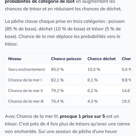
probabilités de catégorie de loot
en augmentant les
chances de trésor et en réduisant les chances de déchet.
La pêche classe chaque prise en trois catégories : poisson
(85 % de base), déchet (10 % de base) et trésor (5 % de
base). Chance de la mer déplace les probabilités vers le
trésor.
Niveau
Chance poisson
Chance déchet
Chance
Sans enchantement
85,0 %
10,0 %
5,0 %
Chance de la mer I
82,1 %
8,1 %
9,8 %
Chance de la mer II
79,2 %
6,2 %
14,6 %
Chance de la mer III
76,4 %
4,3 %
19,3 %
Avec Chance de la mer III,
presque 1 prise sur 5
est un
trésor. C'est près de 4 fois plus de trésors qu'avec une canne
non enchantée. Sur une session de pêche d'une heure