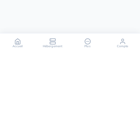
Accueil
Hébergement
Plus
Compte
OuiHeberg est votre partenaire fiable pour des
solutions d'hébergement sécurisées, rapides et
évolutives, offrant une variété de services allant des
serveurs dédiés aux solutions de cloud computing.