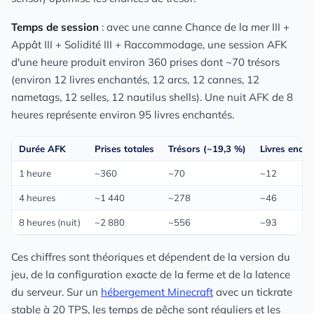
Temps de session
: avec une canne Chance de la mer III +
Appât III + Solidité III + Raccommodage, une session AFK
d'une heure produit environ 360 prises dont ~70 trésors
(environ 12 livres enchantés, 12 arcs, 12 cannes, 12
nametags, 12 selles, 12 nautilus shells). Une nuit AFK de 8
heures représente environ 95 livres enchantés.
Durée AFK
Prises totales
Trésors (~19,3 %)
Livres encha
1 heure
~360
~70
~12
4 heures
~1 440
~278
~46
8 heures (nuit)
~2 880
~556
~93
Ces chiffres sont théoriques et dépendent de la version du
jeu, de la configuration exacte de la ferme et de la latence
du serveur. Sur un
hébergement Minecraft
avec un tickrate
stable à 20 TPS, les temps de pêche sont réguliers et les