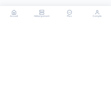
Accueil
Hébergement
Plus
Compte
OuiHeberg est votre partenaire fiable pour des
solutions d'hébergement sécurisées, rapides et
évolutives, offrant une variété de services allant des
serveurs dédiés aux solutions de cloud computing.
Suivez-nous sur