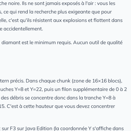
he noire. Ils ne sont jamais exposés à l'air : vous les
, ce qui rend la recherche plus exigeante que pour
e, c'est qu'ils résistent aux explosions et flottent dans
re accidentellement.
n diamant est le minimum requis. Aucun outil de qualité
ttern précis. Dans chaque chunk (zone de 16×16 blocs),
 couches Y=8 et Y=22, puis un filon supplémentaire de 0 à 2
 des débris se concentre donc dans la tranche Y=8 à
5. C'est à cette hauteur que vous devez concentrer
z sur F3 sur Java Edition (la coordonnée Y s'affiche dans