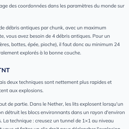
ichage des coordonnées dans les paramètres du monde sur
 de débris antiques par chunk, avec un maximum
ite, vous avez besoin de 4 débris antiques. Pour un
res, bottes, épée, pioche), il faut donc au minimum 24
gralement explorés à la bonne couche.
 TNT
ais deux techniques sont nettement plus rapides et
stent aux explosions.
but de partie. Dans le Nether, les lits explosent lorsqu'un
on détruit les blocs environnants dans un rayon d'environ
ts. La technique : creusez un tunnel de 1×1 au niveau
 vous et faites un clic droit pour déclencher l'explosion.