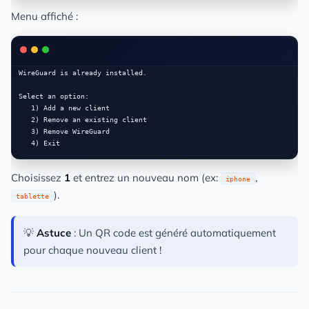
Menu affiché :
WireGuard is already installed.

Select an option:

   1) Add a new client

   2) Remove an existing client

   3) Remove WireGuard

Choisissez
1
et entrez un nouveau nom (ex:
,
iphone
).
tablette
💡
Astuce
: Un QR code est généré automatiquement
pour chaque nouveau client !