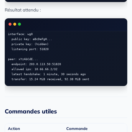
Résultat attendu :
interface: wg0

  public key: aBcDeFgH...

  private key: (hidden)

  listening port: 51820

peer: xYzAbCdE...

  endpoint: 203.0.113.50:51820

  allowed ips: 10.66.66.2/32

  latest handshake: 1 minute, 30 seconds ago

Commandes utiles
Action
Commande