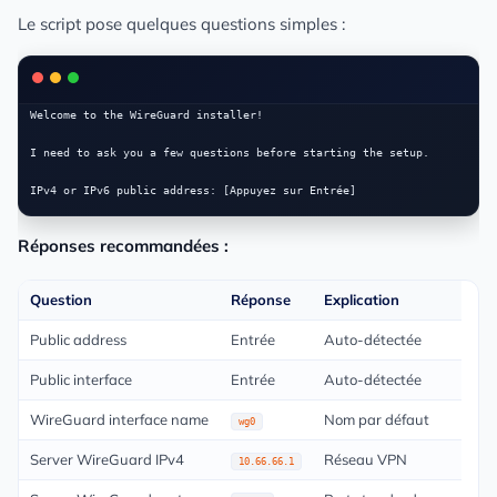
Le script pose quelques questions simples :
Welcome to the WireGuard installer!

I need to ask you a few questions before starting the setup.

Réponses recommandées :
Question
Réponse
Explication
Public address
Entrée
Auto-détectée
Public interface
Entrée
Auto-détectée
WireGuard interface name
Nom par défaut
wg0
Server WireGuard IPv4
Réseau VPN
10.66.66.1