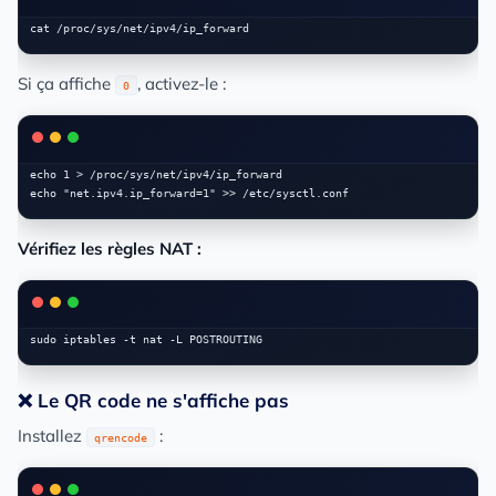
Si ça affiche
, activez-le :
0
echo 1 > /proc/sys/net/ipv4/ip_forward

Vérifiez les règles NAT :
❌ Le QR code ne s'affiche pas
Installez
:
qrencode