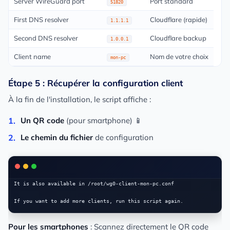
Server WireGuard port
Port standard
51820
First DNS resolver
Cloudflare (rapide)
1.1.1.1
Second DNS resolver
Cloudflare backup
1.0.0.1
Client name
Nom de votre choix
mon-pc
Étape 5 : Récupérer la configuration client
À la fin de l'installation, le script affiche :
Un QR code
(pour smartphone) 📱
Le chemin du fichier
de configuration
It is also available in /root/wg0-client-mon-pc.conf

Pour les smartphones
: Scannez directement le QR code