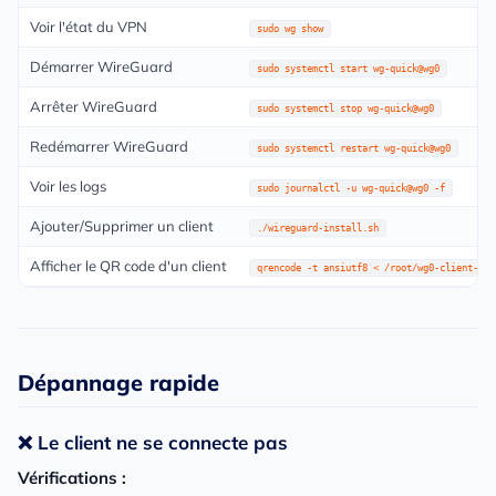
Voir l'état du VPN
sudo wg show
Démarrer WireGuard
sudo systemctl start wg-quick@wg0
Arrêter WireGuard
sudo systemctl stop wg-quick@wg0
Redémarrer WireGuard
sudo systemctl restart wg-quick@wg0
Voir les logs
sudo journalctl -u wg-quick@wg0 -f
Ajouter/Supprimer un client
./wireguard-install.sh
Afficher le QR code d'un client
qrencode -t ansiutf8 < /root/wg0-client-nom
Dépannage rapide
❌ Le client ne se connecte pas
Vérifications :