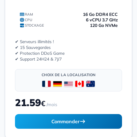
16 Go DDR4 ECC
RAM
6 vCPU 3.7 GHz
CPU
120 Go NVMe
STOCKAGE
✔ Serveurs illimités !
✔ 15 Sauvegardes
✔ Protection DDoS Game
✔ Support 24H24 & 7J/7
CHOIX DE LA LOCALISATION
21.59
€
/mois
Commander