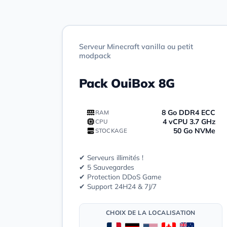
Serveur Minecraft vanilla ou petit
modpack
Pack OuiBox 8G
8 Go DDR4 ECC
RAM
4 vCPU 3.7 GHz
CPU
50 Go NVMe
STOCKAGE
✔ Serveurs illimités !
✔ 5 Sauvegardes
✔ Protection DDoS Game
✔ Support 24H24 & 7J/7
CHOIX DE LA LOCALISATION