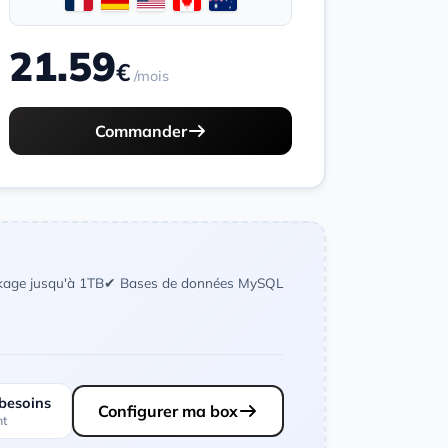
21.59
€
/mois
Commander
kage jusqu'à 1TB
✔ Bases de données MySQL
 besoins
Configurer ma box
nt