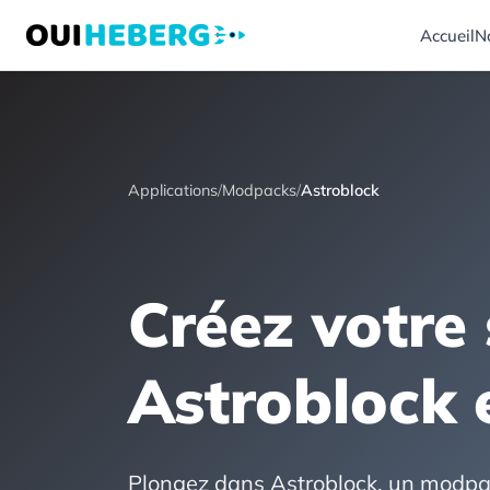
Accueil
N
Applications
/
Modpacks
/
Astroblock
Créez votre
Astroblock 
Plongez dans Astroblock, un modpa