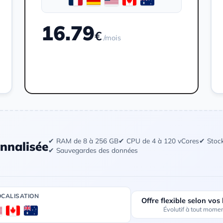
16.79
€
/mois
Commander
✔ RAM de 8 à 256 GB
✔ CPU de 4 à 120 vCores
✔ Stoc
nnalisée
✔ Sauvegardes des données
OCALISATION
Offre flexible selon vos
Évolutif à tout mome