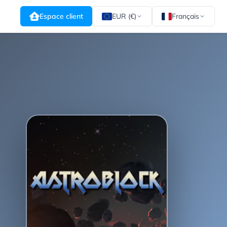
Espace client
EUR (€)
Français