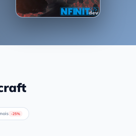
craft
mois
-25%