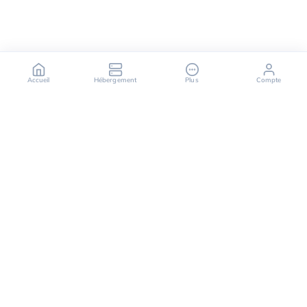
Accueil
Hébergement
Plus
Compte
OuiHeberg est votre partenaire fiable pour des
solutions d'hébergement sécurisées, rapides et
évolutives, offrant une variété de services allant des
serveurs dédiés aux solutions de cloud computing.
Suivez-nous sur