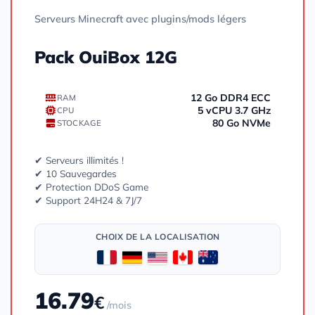
Serveurs Minecraft avec plugins/mods légers
Pack OuiBox 12G
12 Go DDR4 ECC
RAM
5 vCPU 3.7 GHz
CPU
80 Go NVMe
STOCKAGE
✔ Serveurs illimités !
✔ 10 Sauvegardes
✔ Protection DDoS Game
✔ Support 24H24 & 7J/7
CHOIX DE LA LOCALISATION
16.79
€
/mois