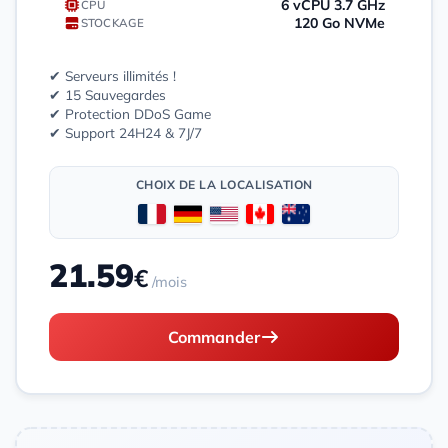
6 vCPU 3.7 GHz
CPU
120 Go NVMe
STOCKAGE
✔ Serveurs illimités !
✔ 15 Sauvegardes
✔ Protection DDoS Game
✔ Support 24H24 & 7J/7
CHOIX DE LA LOCALISATION
21.59
€
/mois
Commander