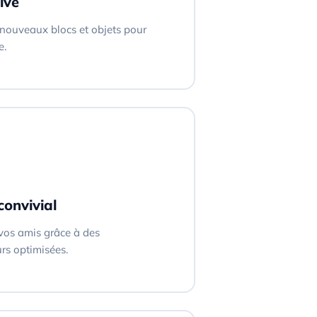
ive
 nouveaux blocs et objets pour
e.
convivial
vos amis grâce à des
urs optimisées.