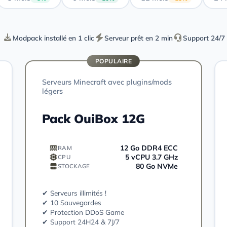
Modpack installé en 1 clic
Serveur prêt en 2 min
Support 24/7
POPULAIRE
Serveurs Minecraft avec plugins/mods
légers
Pack OuiBox 12G
12 Go DDR4 ECC
RAM
5 vCPU 3.7 GHz
CPU
80 Go NVMe
STOCKAGE
✔ Serveurs illimités !
✔ 10 Sauvegardes
✔ Protection DDoS Game
✔ Support 24H24 & 7J/7