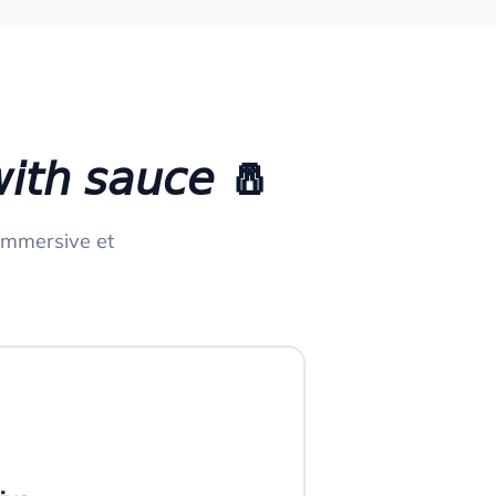
 𝘴𝘢𝘶𝘤𝘦 🧂
u immersive et