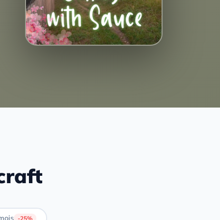
craft
mois
-25%