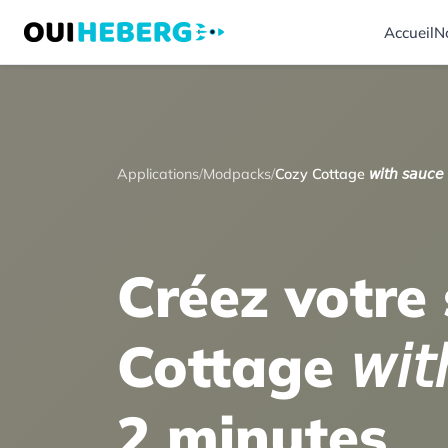
Accueil
N
Applications
/
Modpacks
/
Cozy Cottage 𝘸𝘪𝘵𝘩 𝘴𝘢𝘶𝘤𝘦
Créez votre
Cottage 𝘸𝘪𝘵
2 minutes