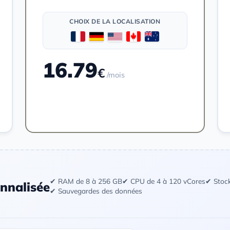
CHOIX DE LA LOCALISATION
16.79
€
/mois
Commander
✔ RAM de 8 à 256 GB
✔ CPU de 4 à 120 vCores
✔ Stoc
nnalisée
✔ Sauvegardes des données