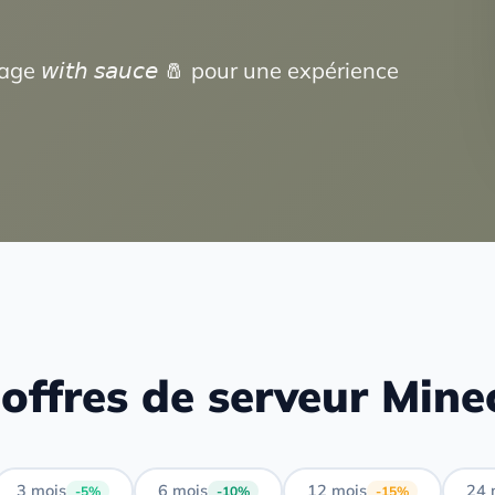
 𝘸𝘪𝘵𝘩 𝘴𝘢𝘶𝘤𝘦 🧂 pour une expérience
offres de serveur Mine
3 mois
6 mois
12 mois
24 
-5%
-10%
-15%