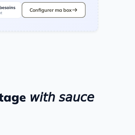
 besoins
Configurer ma box
nt
𝘪𝘵𝘩 𝘴𝘢𝘶𝘤𝘦