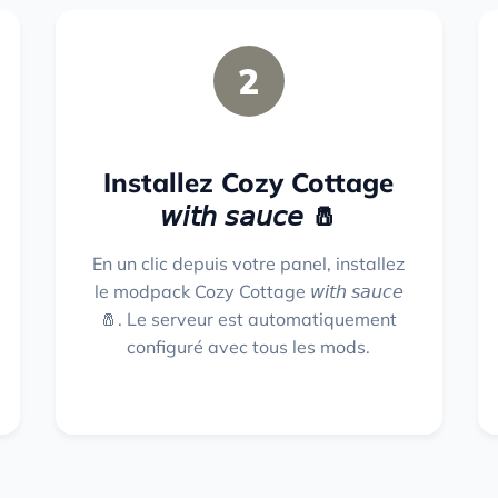
2
Installez Cozy Cottage
𝘸𝘪𝘵𝘩 𝘴𝘢𝘶𝘤𝘦 🧂
En un clic depuis votre panel, installez
le modpack Cozy Cottage 𝘸𝘪𝘵𝘩 𝘴𝘢𝘶𝘤𝘦
🧂. Le serveur est automatiquement
configuré avec tous les mods.