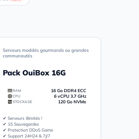
Serveurs moddés gourmands ou grandes
communautés
Pack OuiBox 16G
16 Go DDR4 ECC
RAM
6 vCPU 3.7 GHz
CPU
120 Go NVMe
STOCKAGE
✔ Serveurs illimités !
✔ 15 Sauvegardes
✔ Protection DDoS Game
✔ Support 24H24 & 7J/7