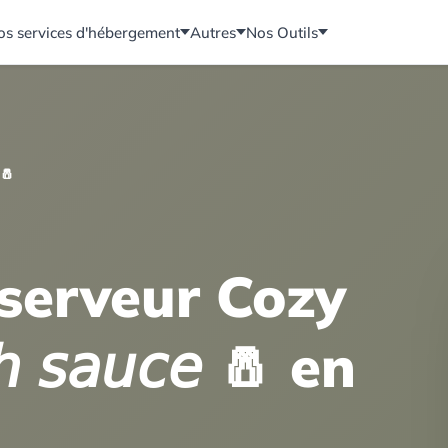
os services d'hébergement
Autres
Nos Outils
 🧂
 serveur Cozy
 𝘴𝘢𝘶𝘤𝘦 🧂 en