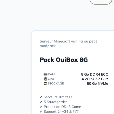
Serveur Minecraft vanilla ou petit
modpack
Pack OuiBox 8G
8 Go DDR4 ECC
RAM
4 vCPU 3.7 GHz
CPU
50 Go NVMe
STOCKAGE
✔ Serveurs illimités !
✔ 5 Sauvegardes
✔ Protection DDoS Game
✔ Support 24H24 & 7J/7