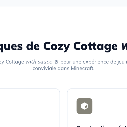
es de Cozy Cottage 𝘸𝘪𝘵
 Cottage 𝘸𝘪𝘵𝘩 𝘴𝘢𝘶𝘤𝘦 🧂 pour une expérience de je
conviviale dans Minecraft.