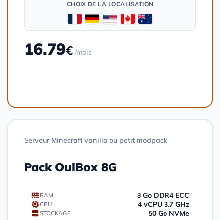
CHOIX DE LA LOCALISATION
16.79
€
/mois
Commander
Serveur Minecraft vanilla ou petit modpack
Pack OuiBox 8G
8 Go DDR4 ECC
RAM
4 vCPU 3.7 GHz
CPU
50 Go NVMe
STOCKAGE