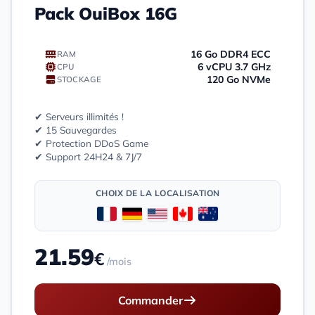
Pack OuiBox 16G
16 Go DDR4 ECC
RAM
6 vCPU 3.7 GHz
CPU
120 Go NVMe
STOCKAGE
✔ Serveurs illimités !
✔ 15 Sauvegardes
✔ Protection DDoS Game
✔ Support 24H24 & 7J/7
CHOIX DE LA LOCALISATION
21.59
€
/mois
Commander