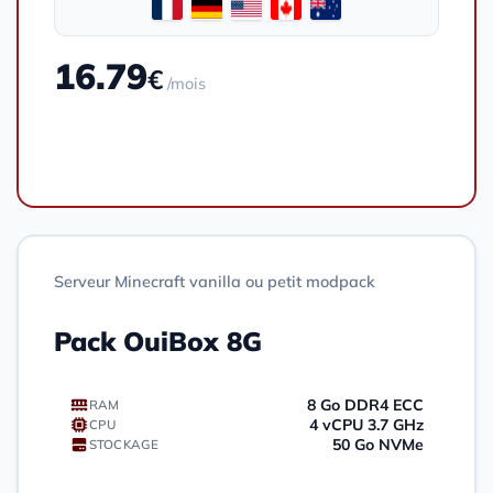
16.79
€
/mois
Commander
Serveur Minecraft vanilla ou petit modpack
Pack OuiBox 8G
8 Go DDR4 ECC
RAM
4 vCPU 3.7 GHz
CPU
50 Go NVMe
STOCKAGE