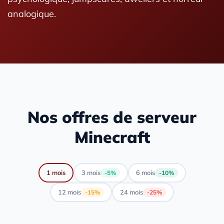
analogique.
Nos offres de serveur
Minecraft
1 mois
3 mois
6 mois
-5%
-10%
12 mois
24 mois
-15%
-25%