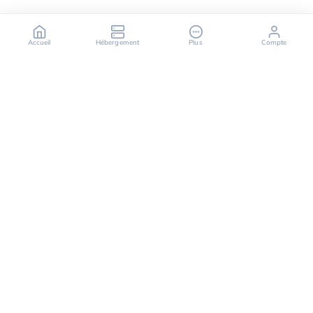
Accueil
Hébergement
Plus
Compte
OuiHeberg est votre partenaire fiable pour des
solutions d'hébergement sécurisées, rapides et
évolutives, offrant une variété de services allant des
serveurs dédiés aux solutions de cloud computing.
Suivez-nous sur