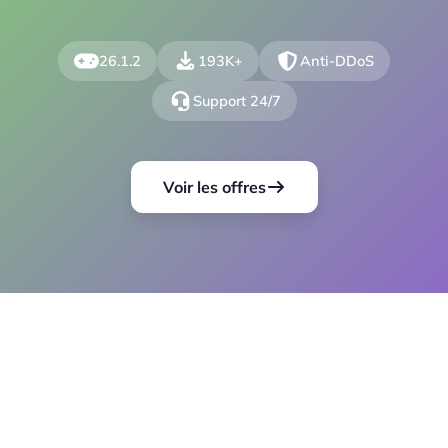
26.1.2
193K+
Anti-DDoS
Support 24/7
Voir les offres