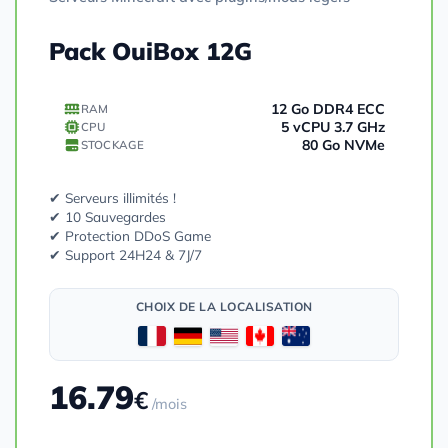
Pack OuiBox 12G
12 Go DDR4 ECC
RAM
5 vCPU 3.7 GHz
CPU
80 Go NVMe
STOCKAGE
✔ Serveurs illimités !
✔ 10 Sauvegardes
✔ Protection DDoS Game
✔ Support 24H24 & 7J/7
CHOIX DE LA LOCALISATION
16.79
€
/mois