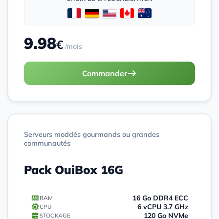
9.98
€
/mois
Commander
Serveurs moddés gourmands ou grandes
communautés
Pack OuiBox 16G
16 Go DDR4 ECC
RAM
6 vCPU 3.7 GHz
CPU
120 Go NVMe
STOCKAGE