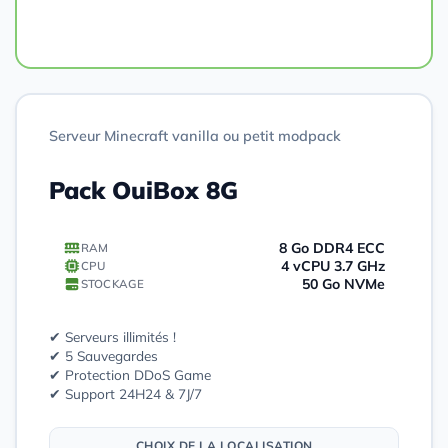
Commander
Serveur Minecraft vanilla ou petit modpack
Pack OuiBox 8G
8 Go DDR4 ECC
RAM
4 vCPU 3.7 GHz
CPU
50 Go NVMe
STOCKAGE
✔ Serveurs illimités !
✔ 5 Sauvegardes
✔ Protection DDoS Game
✔ Support 24H24 & 7J/7
CHOIX DE LA LOCALISATION