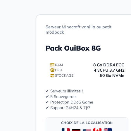
Serveur Minecraft vanilla ou petit
modpack
Pack OuiBox 8G
8 Go DDR4 ECC
RAM
4 vCPU 3.7 GHz
CPU
50 Go NVMe
STOCKAGE
✔ Serveurs illimités !
✔ 5 Sauvegardes
✔ Protection DDoS Game
✔ Support 24H24 & 7J/7
CHOIX DE LA LOCALISATION