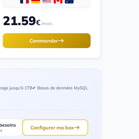
21.59
€
/mois
Commander
kage jusqu'à 1TB
✔ Bases de données MySQL
 besoins
Configurer ma box
nt