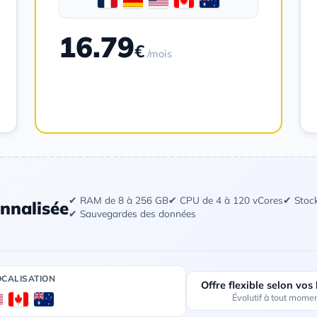
16.79
€
/mois
Commander
✔ RAM de 8 à 256 GB
✔ CPU de 4 à 120 vCores
✔ Stoc
nnalisée
✔ Sauvegardes des données
OCALISATION
Offre flexible selon vos
Évolutif à tout mome