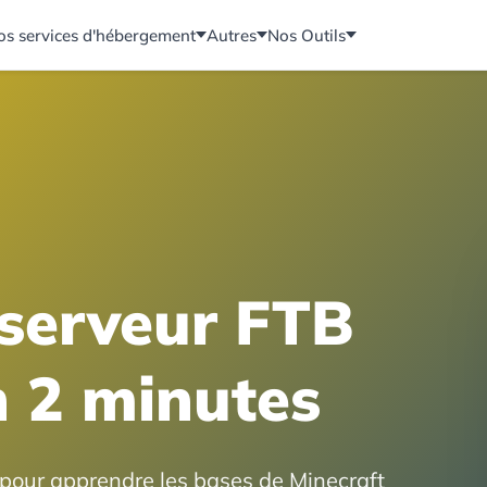
os services d'hébergement
Autres
Nos Outils
 serveur FTB
 2 minutes
pour apprendre les bases de Minecraft