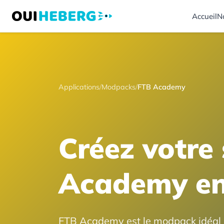
Accueil
N
Applications
/
Modpacks
/
FTB Academy
Créez votre
Academy en
FTB Academy est le modpack idéal 