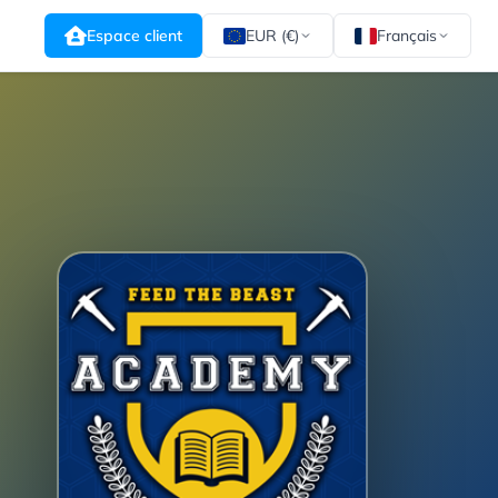
Espace client
EUR (€)
Français