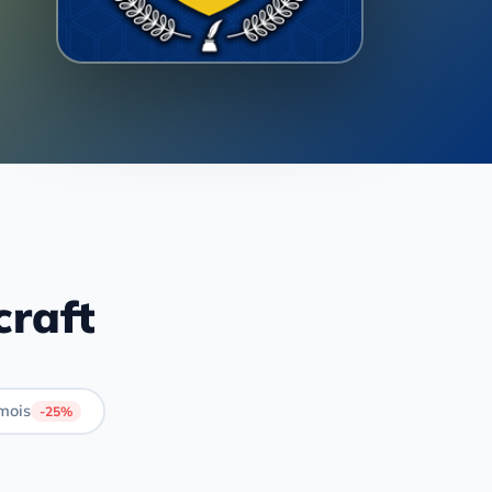
craft
mois
-25%