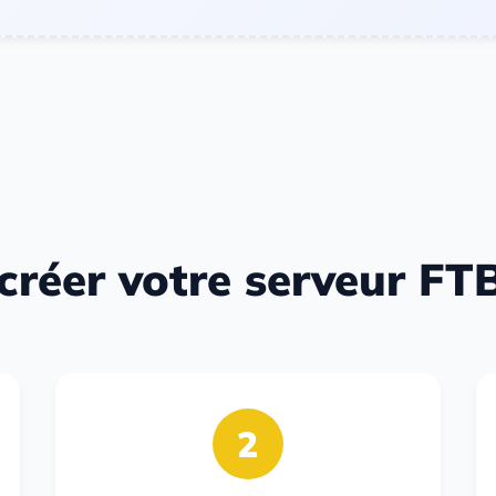
réer votre serveur F
2