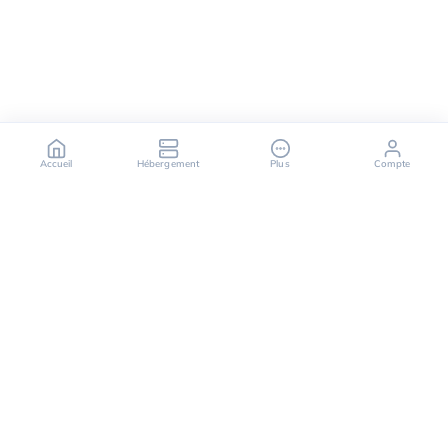
Accueil
Hébergement
Plus
Compte
OuiHeberg est votre partenaire fiable pour des
solutions d'hébergement sécurisées, rapides et
évolutives, offrant une variété de services allant des
serveurs dédiés aux solutions de cloud computing.