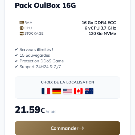
Pack OuiBox 16G
16 Go DDR4 ECC
RAM
6 vCPU 3.7 GHz
CPU
120 Go NVMe
STOCKAGE
✔ Serveurs illimités !
✔ 15 Sauvegardes
✔ Protection DDoS Game
✔ Support 24H24 & 7J/7
CHOIX DE LA LOCALISATION
21.59
€
/mois
Commander