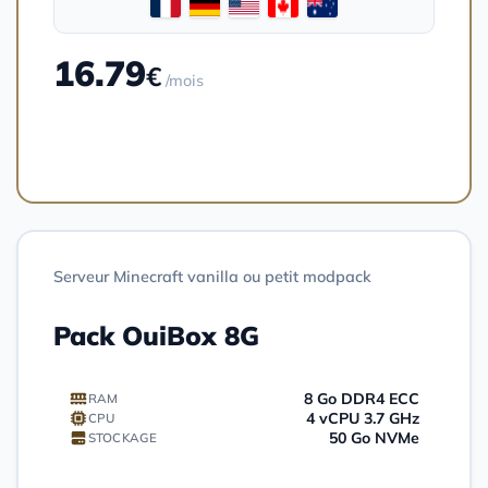
16.79
€
/mois
Commander
Serveur Minecraft vanilla ou petit modpack
Pack OuiBox 8G
8 Go DDR4 ECC
RAM
4 vCPU 3.7 GHz
CPU
50 Go NVMe
STOCKAGE