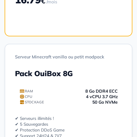
€
/mois
Commander
Serveur Minecraft vanilla ou petit modpack
Pack OuiBox 8G
8 Go DDR4 ECC
RAM
4 vCPU 3.7 GHz
CPU
50 Go NVMe
STOCKAGE
✔ Serveurs illimités !
✔ 5 Sauvegardes
✔ Protection DDoS Game
✔ Support 24H24 & 7J/7