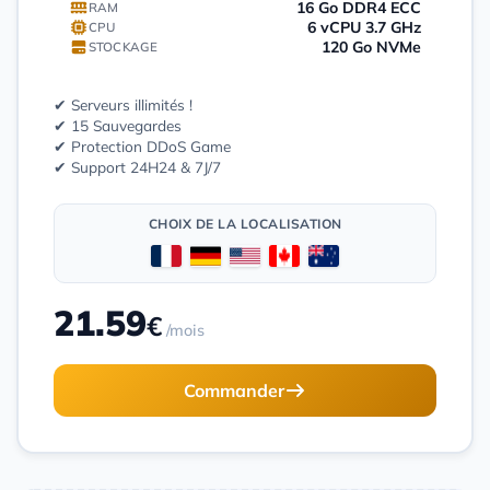
16 Go DDR4 ECC
RAM
6 vCPU 3.7 GHz
CPU
120 Go NVMe
STOCKAGE
✔ Serveurs illimités !
✔ 15 Sauvegardes
✔ Protection DDoS Game
✔ Support 24H24 & 7J/7
CHOIX DE LA LOCALISATION
21.59
€
/mois
Commander