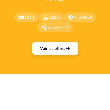
1.20.1
125K+
Anti-DDoS
Support 24/7
Voir les offres