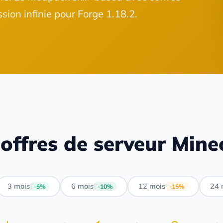
sion infinie pour Forge 1.18.2.
offres de serveur Mine
3 mois
6 mois
12 mois
24 
-5%
-10%
-15%