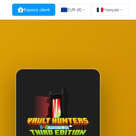
Espace client
EUR (€)
Français