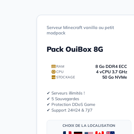
Serveur Minecraft vanilla ou petit
modpack
Pack OuiBox 8G
8 Go DDR4 ECC
RAM
4 vCPU 3.7 GHz
CPU
50 Go NVMe
STOCKAGE
✔ Serveurs illimités !
✔ 5 Sauvegardes
✔ Protection DDoS Game
✔ Support 24H24 & 7J/7
CHOIX DE LA LOCALISATION