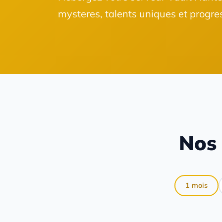
mysteres, talents uniques et progres
Nos 
1 mois