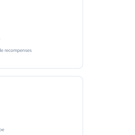
e
 de recompenses
pe