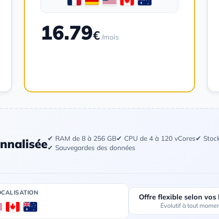
16.79
€
/mois
Commander
✔ RAM de 8 à 256 GB
✔ CPU de 4 à 120 vCores
✔ Stoc
nnalisée
✔ Sauvegardes des données
OCALISATION
Offre flexible selon vos
Évolutif à tout mome