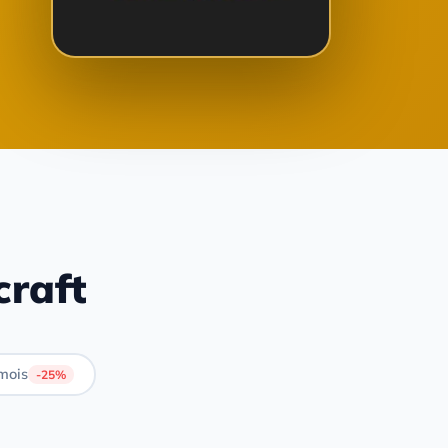
craft
mois
-25%