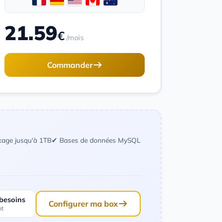
21.59
€
/mois
Commander
kage jusqu'à 1TB
✔ Bases de données MySQL
 besoins
Configurer ma box
nt