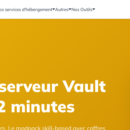
os services d'hébergement
Autres
Nos Outils
 serveur Vault
2 minutes
rs. Le modpack skill-based avec coffres