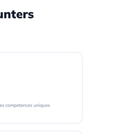
unters
des competences uniques