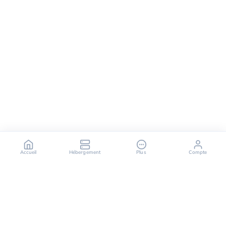
Accueil
Hébergement
Plus
Compte
OuiHeberg est votre partenaire fiable pour des