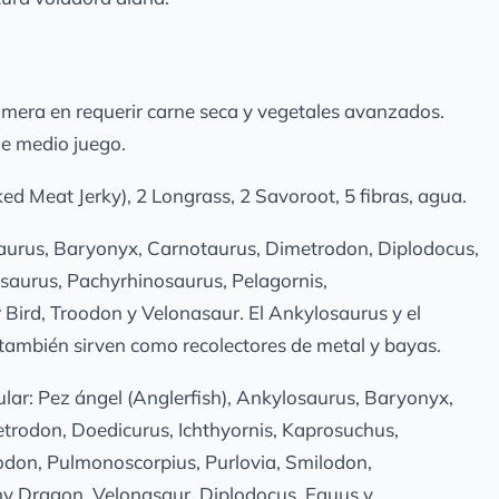
rimera en requerir carne seca y vegetales avanzados.
de medio juego.
d Meat Jerky), 2 Longrass, 2 Savoroot, 5 fibras, agua.
aurus, Baryonyx, Carnotaurus, Dimetrodon, Diplodocus,
saurus, Pachyrhinosaurus, Pelagornis,
 Bird, Troodon y Velonasaur. El Ankylosaurus y el
también sirven como recolectores de metal y bayas.
lar: Pez ángel (Anglerfish), Ankylosaurus, Baryonyx,
rodon, Doedicurus, Ichthyornis, Kaprosuchus,
odon, Pulmonoscorpius, Purlovia, Smilodon,
ny Dragon, Velonasaur, Diplodocus, Equus y