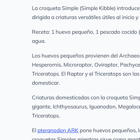
La croqueta Simple (Simple Kibble) introduce 
dirigida a criaturas versátiles útiles al inicio 
Receta: 1 huevo pequeño, 1 pescado cocido (C
agua.
Los huevos pequeños provienen del Archaeo
Hesperornis, Microraptor, Oviraptor, Pachy
Triceratops. El Raptor y el Triceratops son l
domesticar.
Criaturas domesticadas con la croqueta Simp
gigante, Ichthyosaurus, Iguanodon, Megaloc
Triceratops.
El
pteranodon ARK
pone huevos pequeños, lo
croquetas Simples mientras sirve como mont