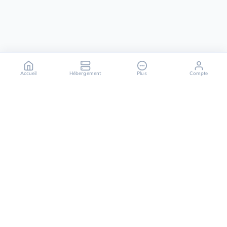
Accueil
Hébergement
Plus
Compte
OuiHeberg est votre partenaire fiable pour des
solutions d'hébergement sécurisées, rapides et
évolutives, offrant une variété de services allant des
serveurs dédiés aux solutions de cloud computing.