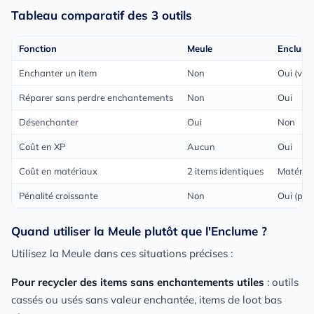
Tableau comparatif des 3 outils
Fonction
Meule
Enclum
Enchanter un item
Non
Oui (via 
Réparer sans perdre enchantements
Non
Oui
Désenchanter
Oui
Non
Coût en XP
Aucun
Oui
Coût en matériaux
2 items identiques
Matériau
Pénalité croissante
Non
Oui (pén
Quand utiliser la Meule plutôt que l'Enclume ?
Utilisez la Meule dans ces situations précises :
Pour recycler des items sans enchantements utiles
: outils
cassés ou usés sans valeur enchantée, items de loot bas