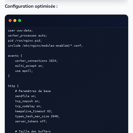
Configuration optimisée :
user www-data;

worker_processes auto;

pid /run/nginx.pid;

include /etc/nginx/modules-enabled/*.conf;

events {

    worker_connections 1024;

    multi_accept on;

    use epoll;

}

http {

    # Paramètres de base

    sendfile on;

    tcp_nopush on;

    tcp_nodelay on;

    keepalive_timeout 65;

    types_hash_max_size 2048;

    server_tokens off;

    # Taille des buffers
