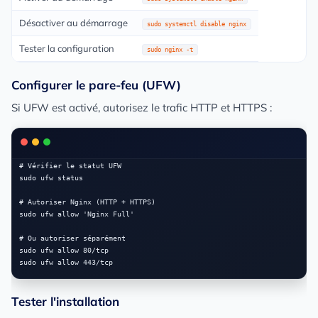
Désactiver au démarrage
sudo systemctl disable nginx
Tester la configuration
sudo nginx -t
Configurer le pare-feu (UFW)
Si UFW est activé, autorisez le trafic HTTP et HTTPS :
# Vérifier le statut UFW

sudo ufw status

# Autoriser Nginx (HTTP + HTTPS)

sudo ufw allow 'Nginx Full'

# Ou autoriser séparément

sudo ufw allow 80/tcp

Tester l'installation