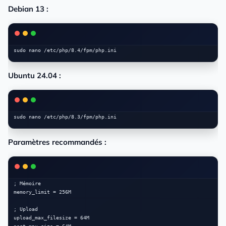
Debian 13 :
Ubuntu 24.04 :
Paramètres recommandés :
; Mémoire

memory_limit = 256M

; Upload

upload_max_filesize = 64M
