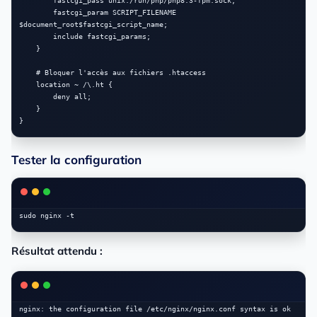
        fastcgi_pass unix:/run/php/php8.3-fpm.sock;

        fastcgi_param SCRIPT_FILENAME 
$document_root$fastcgi_script_name;

        include fastcgi_params;

    }

    # Bloquer l'accès aux fichiers .htaccess

    location ~ /\.ht {

        deny all;

    }

Tester la configuration
Résultat attendu :
nginx: the configuration file /etc/nginx/nginx.conf syntax is ok
