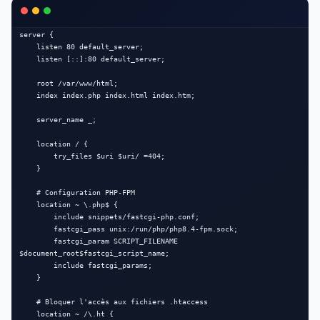
server {

    listen 80 default_server;

    listen [::]:80 default_server;

    root /var/www/html;

    index index.php index.html index.htm;

    server_name _;

    location / {

        try_files $uri $uri/ =404;

    }

    # Configuration PHP-FPM

    location ~ \.php$ {

        include snippets/fastcgi-php.conf;

        fastcgi_pass unix:/run/php/php8.4-fpm.sock;

        fastcgi_param SCRIPT_FILENAME 
$document_root$fastcgi_script_name;

        include fastcgi_params;

    }

    # Bloquer l'accès aux fichiers .htaccess

    location ~ /\.ht {
