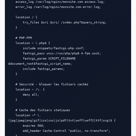
    access_log /var/log/nginx/monsite.com.access.log;

    error_log /var/log/nginx/monsite.com.error.log;

    location / {

        try_files $uri $uri/ /index.php?$query_string;

    }

    # PHP-FPM

    location ~ \.php$ {

        include snippets/fastcgi-php.conf;

        fastcgi_pass unix:/run/php/php8.4-fpm.sock;

        fastcgi_param SCRIPT_FILENAME 
$document_root$fastcgi_script_name;

        include fastcgi_params;

    }

    # Sécurité - bloquer les fichiers cachés

    location ~ /\. {

        deny all;

    }

    # Cache des fichiers statiques

    location ~* \.
(jpg|jpeg|png|gif|ico|css|js|pdf|txt|woff|woff2|ttf|svg)$ {

        expires 30d;

        add_header Cache-Control "public, no-transform";

    }
