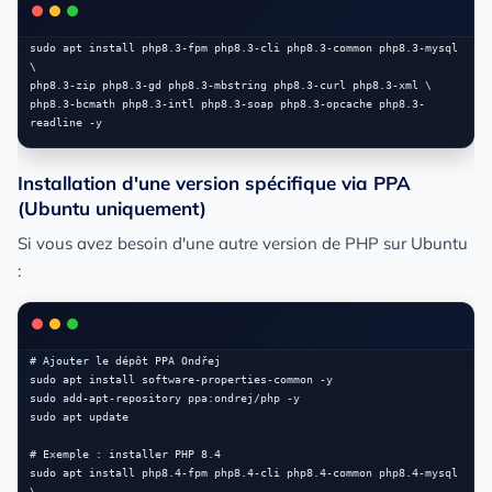
sudo apt install php8.3-fpm php8.3-cli php8.3-common php8.3-mysql 
\

php8.3-zip php8.3-gd php8.3-mbstring php8.3-curl php8.3-xml \

php8.3-bcmath php8.3-intl php8.3-soap php8.3-opcache php8.3-
Installation d'une version spécifique via PPA
(Ubuntu uniquement)
Si vous avez besoin d'une autre version de PHP sur Ubuntu
:
# Ajouter le dépôt PPA Ondřej

sudo apt install software-properties-common -y

sudo add-apt-repository ppa:ondrej/php -y

sudo apt update

# Exemple : installer PHP 8.4

sudo apt install php8.4-fpm php8.4-cli php8.4-common php8.4-mysql 
\
