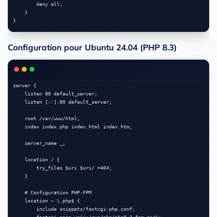
        deny all;

    }

Configuration pour Ubuntu 24.04 (PHP 8.3)
server {

    listen 80 default_server;

    listen [::]:80 default_server;

    root /var/www/html;

    index index.php index.html index.htm;

    server_name _;

    location / {

        try_files $uri $uri/ =404;

    }

    # Configuration PHP-FPM

    location ~ \.php$ {

        include snippets/fastcgi-php.conf;
