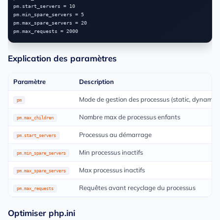
pm.start_servers = 10

pm.min_spare_servers = 5

pm.max_spare_servers = 20

Explication des paramètres
Paramètre
Description
Mode de gestion des processus (static, dynami
pm
Nombre max de processus enfants
pm.max_children
Processus au démarrage
pm.start_servers
Min processus inactifs
pm.min_spare_servers
Max processus inactifs
pm.max_spare_servers
Requêtes avant recyclage du processus
pm.max_requests
Optimiser php.ini