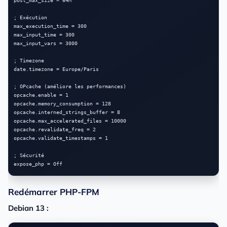
post_max_size = 64M

; Exécution

max_execution_time = 300

max_input_time = 300

max_input_vars = 3000

; Timezone

date.timezone = Europe/Paris

; OPcache (améliore les performances)

opcache.enable = 1

opcache.memory_consumption = 128

opcache.interned_strings_buffer = 8

opcache.max_accelerated_files = 10000

opcache.revalidate_freq = 2

opcache.validate_timestamps = 1

; Sécurité

Redémarrer PHP-FPM
Debian 13 :