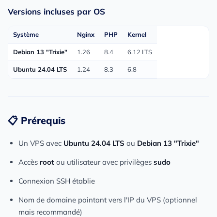
Versions incluses par OS
Système
Nginx
PHP
Kernel
Debian 13 "Trixie"
1.26
8.4
6.12 LTS
Ubuntu 24.04 LTS
1.24
8.3
6.8
📋 Prérequis
Un VPS avec
Ubuntu 24.04 LTS
ou
Debian 13 "Trixie"
Accès
root
ou utilisateur avec privilèges
sudo
Connexion SSH établie
Nom de domaine pointant vers l'IP du VPS (optionnel
mais recommandé)