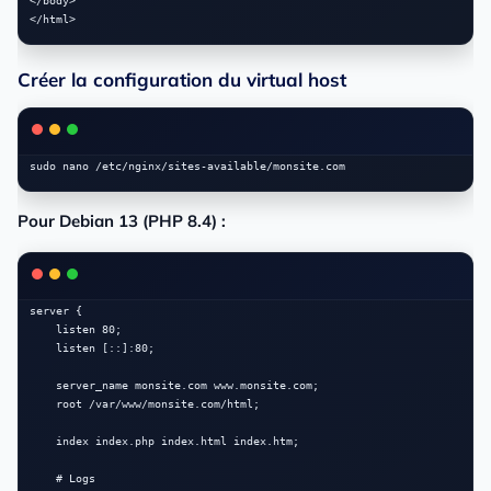
</body>

Créer la configuration du virtual host
Pour Debian 13 (PHP 8.4) :
server {

    listen 80;

    listen [::]:80;

    server_name monsite.com www.monsite.com;

    root /var/www/monsite.com/html;

    index index.php index.html index.htm;

    # Logs
