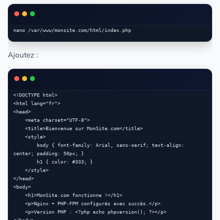
Ajoutez :
<!DOCTYPE html>

<html lang="fr">

<head>

    <meta charset="UTF-8">

    <title>Bienvenue sur MonSite.com</title>

    <style>

        body { font-family: Arial, sans-serif; text-align: 
center; padding: 50px; }

        h1 { color: #333; }

    </style>

</head>

<body>

    <h1>MonSite.com fonctionne !</h1>

    <p>Nginx + PHP-FPM configurés avec succès.</p>

    <p>Version PHP : <?php echo phpversion(); ?></p>
