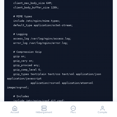
    client_max_body_size 64M;

    client_body_buffer_size 128k;

    # MIME types

    include /etc/nginx/mime.types;

    default_type application/octet-stream;

    # Logging

    access_log /var/log/nginx/access.log;

    error_log /var/log/nginx/error.log;

    # Compression Gzip

    gzip on;

    gzip_vary on;

    gzip_proxied any;

    gzip_comp_level 6;

    gzip_types text/plain text/css text/xml application/json 
application/javascript 

               application/rss+xml application/atom+xml 
image/svg+xml;

    # Includes

    include /etc/nginx/conf.d/*.conf;

    include /etc/nginx/sites-enabled/*;

Accueil
Hébergement
Plus
Compte