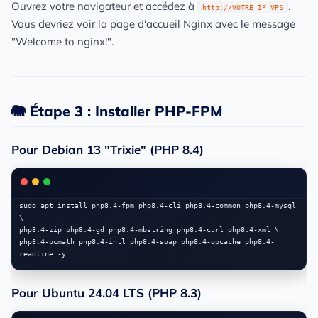
Ouvrez votre navigateur et accédez à
.
http://VOTRE_IP_VPS
Vous devriez voir la page d'accueil Nginx avec le message
"Welcome to nginx!".
🐘 Étape 3 : Installer PHP-FPM
Pour Debian 13 "Trixie" (PHP 8.4)
sudo apt install php8.4-fpm php8.4-cli php8.4-common php8.4-mysql 
\

php8.4-zip php8.4-gd php8.4-mbstring php8.4-curl php8.4-xml \

php8.4-bcmath php8.4-intl php8.4-soap php8.4-opcache php8.4-
Pour Ubuntu 24.04 LTS (PHP 8.3)