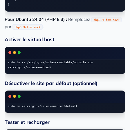
Pour Ubuntu 24.04 (PHP 8.3) :
Remplacez
php8.4-fpm.sock
par
.
php8.3-fpm.sock
Activer le virtual host
sudo ln -s /etc/nginx/sites-available/monsite.com 
Désactiver le site par défaut (optionnel)
Tester et recharger