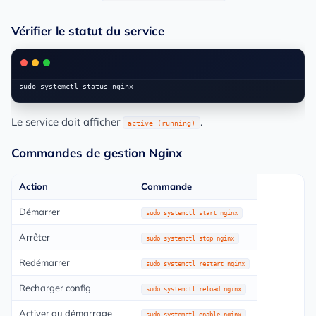
Vérifier le statut du service
Le service doit afficher
.
active (running)
Commandes de gestion Nginx
Action
Commande
Démarrer
sudo systemctl start nginx
Arrêter
sudo systemctl stop nginx
Redémarrer
sudo systemctl restart nginx
Recharger config
sudo systemctl reload nginx
Activer au démarrage
sudo systemctl enable nginx