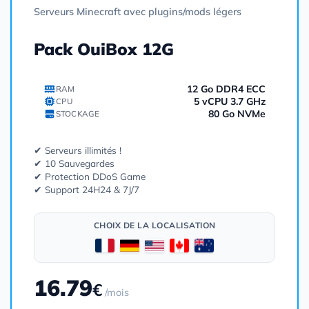
Serveurs Minecraft avec plugins/mods légers
Pack OuiBox 12G
12 Go DDR4 ECC
RAM
5 vCPU 3.7 GHz
CPU
80 Go NVMe
STOCKAGE
✔ Serveurs illimités !
✔ 10 Sauvegardes
✔ Protection DDoS Game
✔ Support 24H24 & 7J/7
CHOIX DE LA LOCALISATION
16.79
€
/mois