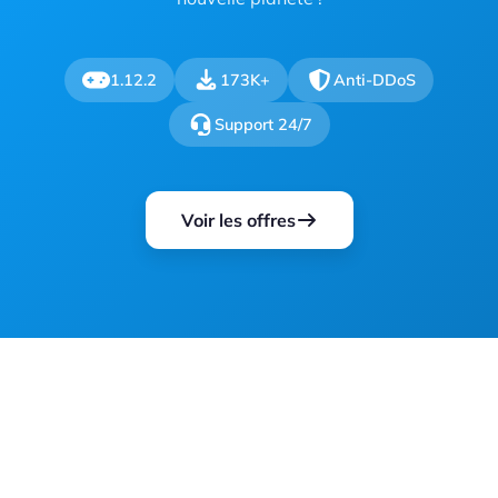
1.12.2
173K+
Anti-DDoS
Support 24/7
Voir les offres