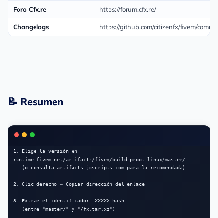
Foro Cfx.re
https://forum.cfx.re/
Changelogs
https://github.com/citizenfx/fivem/commi
📝 Resumen
1. Elige la versión en 
runtime.fivem.net/artifacts/fivem/build_proot_linux/master/

   (o consulta artifacts.jgscripts.com para la recomendada)

2. Clic derecho → Copiar dirección del enlace

3. Extrae el identificador: XXXXX-hash...

   (entre "master/" y "/fx.tar.xz")
