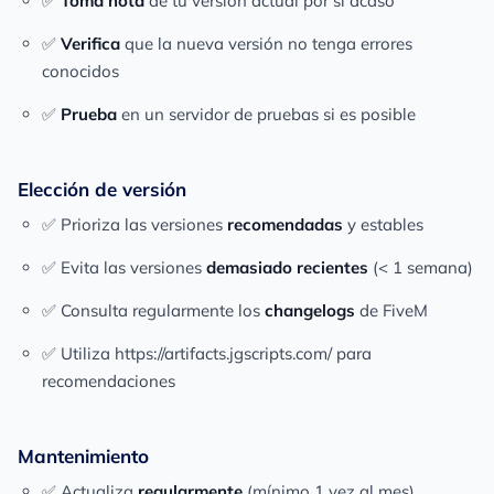
✅
Toma nota
de tu versión actual por si acaso
✅
Verifica
que la nueva versión no tenga errores
conocidos
✅
Prueba
en un servidor de pruebas si es posible
Elección de versión
✅ Prioriza las versiones
recomendadas
y estables
✅ Evita las versiones
demasiado recientes
(< 1 semana)
✅ Consulta regularmente los
changelogs
de FiveM
✅ Utiliza https://artifacts.jgscripts.com/ para
recomendaciones
Mantenimiento
✅ Actualiza
regularmente
(mínimo 1 vez al mes)