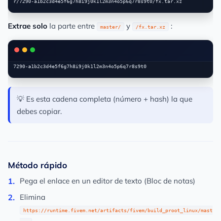
Extrae solo
la parte entre
y
:
master/
/fx.tar.xz
💡 Es esta cadena completa (número + hash) la que
debes copiar.
Método rápido
Pega el enlace en un editor de texto (Bloc de notas)
Elimina
https://runtime.fivem.net/artifacts/fivem/build_proot_linux/mast