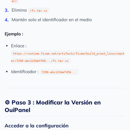
er/
Elimina
/fx.tar.xz
Mantén solo el identificador en el medio
Ejemplo :
Enlace :
https://runtime.fivem.net/artifacts/fivem/build_proot_linux/mast
er/7290-abc123def456.../fx.tar.xz
Identificador :
7290-abc123def456...
⚙️ Paso 3 : Modificar la Versión en
OuiPanel
Acceder a la configuración