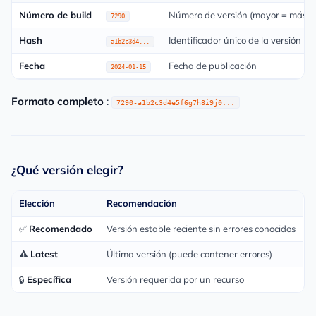
Número de build
Número de versión (mayor = más re
7290
Hash
Identificador único de la versión
a1b2c3d4...
Fecha
Fecha de publicación
2024-01-15
Formato completo
:
7290-a1b2c3d4e5f6g7h8i9j0...
¿Qué versión elegir?
Elección
Recomendación
✅
Recomendado
Versión estable reciente sin errores conocidos
⚠️
Latest
Última versión (puede contener errores)
🔒
Específica
Versión requerida por un recurso