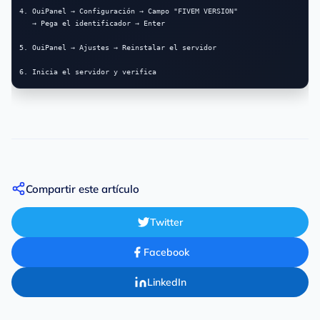
4. OuiPanel → Configuración → Campo "FIVEM VERSION"

   → Pega el identificador → Enter

5. OuiPanel → Ajustes → Reinstalar el servidor

6. Inicia el servidor y verifica
Compartir este artículo
Twitter
Facebook
LinkedIn