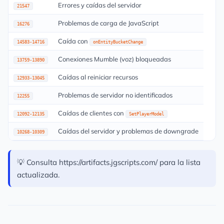
Errores y caídas del servidor
21547
Problemas de carga de JavaScript
16276
Caída con
14583-14716
onEntityBucketChange
Conexiones Mumble (voz) bloqueadas
13759-13890
Caídas al reiniciar recursos
12933-13045
Problemas de servidor no identificados
12255
Caídas de clientes con
12092-12135
SetPlayerModel
Caídas del servidor y problemas de downgrade
10268-10309
💡 Consulta https://artifacts.jgscripts.com/ para la lista
actualizada.