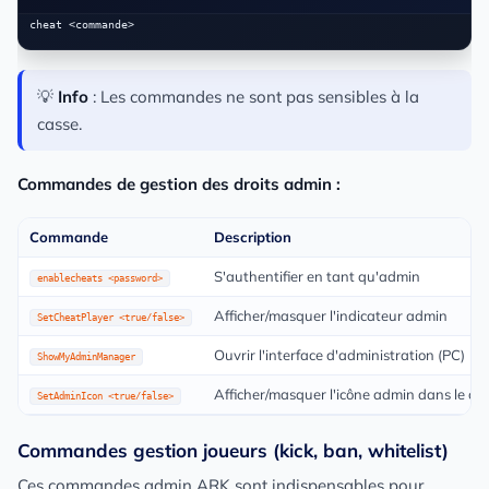
💡
Info
: Les commandes ne sont pas sensibles à la
casse.
Commandes de gestion des droits admin :
Commande
Description
S'authentifier en tant qu'admin
enablecheats <password>
Afficher/masquer l'indicateur admin
SetCheatPlayer <true/false>
Ouvrir l'interface d'administration (PC)
ShowMyAdminManager
Afficher/masquer l'icône admin dans le ch
SetAdminIcon <true/false>
Commandes gestion joueurs (kick, ban, whitelist)
Ces commandes admin ARK sont indispensables pour