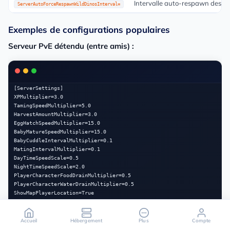
Intervalle auto-respawn des d
ServerAutoForceRespawnWildDinosInterval=
Exemples de configurations populaires
Serveur PvE détendu (entre amis) :
[ServerSettings]

XPMultiplier=3.0

TamingSpeedMultiplier=5.0

HarvestAmountMultiplier=3.0

EggHatchSpeedMultiplier=15.0

BabyMatureSpeedMultiplier=15.0

BabyCuddleIntervalMultiplier=0.1

MatingIntervalMultiplier=0.1

DayTimeSpeedScale=0.5

NightTimeSpeedScale=2.0

PlayerCharacterFoodDrainMultiplier=0.5

PlayerCharacterWaterDrainMultiplier=0.5

ShowMapPlayerLocation=True

AllowThirdPersonPlayer=True

DifficultyOffset=1.0

Accueil
Hébergement
Plus
Compte