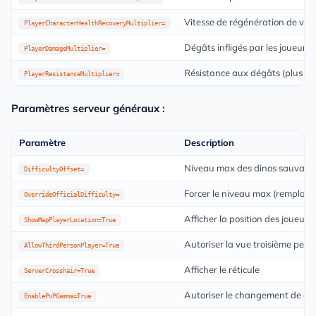
Vitesse de régénération de vie
PlayerCharacterHealthRecoveryMultiplier=
Dégâts infligés par les joueurs
PlayerDamageMultiplier=
Résistance aux dégâts (plus bas
PlayerResistanceMultiplier=
Paramètres serveur généraux :
Paramètre
Description
Niveau max des dinos sauvages
DifficultyOffset=
Forcer le niveau max (remplace 
OverrideOfficialDifficulty=
Afficher la position des joueurs 
ShowMapPlayerLocation=True
Autoriser la vue troisième pers
AllowThirdPersonPlayer=True
Afficher le réticule
ServerCrosshair=True
Autoriser le changement de g
EnablePvPGamma=True