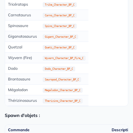
Tricératops
Trike_Character_BP_C
Carnotaurus
Carno_Character_BP_C
Spinosaure
Spino_Character_BP_C
Giganotosaurus
Gigant_Character_BP_C
Quetzal
Quetz_Character_BP_C
Wyvern (Fire)
Wyvern_Character_BP_Fire_C
Dodo
Dodo_Character_BP_C
Brontosaure
Sauropod_Character_BP_C
Mégalodon
Megalodon_Character_BP_C
Thérizinosaurus
Therizino_Character_BP_C
Spawn d'objets :
Commande
Description