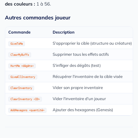
des couleurs :
1 à 56.
Autres commandes joueur
Commande
Description
S'approprier la cible (structure ou créature)
GiveToMe
Supprimer tous les effets actifs
ClearMyBuffs
S'infliger des dégâts (test)
HurtMe <dégâts>
Récupérer l'inventaire de la cible visée
GiveAllInventory
Vider son propre inventaire
ClearInventory
Vider l'inventaire d'un joueur
ClearInventory <ID>
Ajouter des hexagones (Genesis)
AddHexagons <quantité>