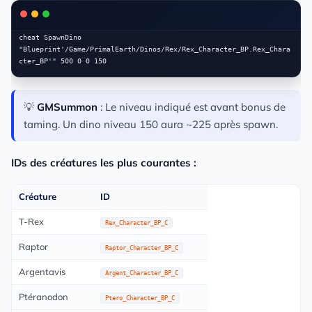
cheat SpawnDino 
"Blueprint'/Game/PrimalEarth/Dinos/Rex/Rex_Character_BP.Rex_Chara
💡
GMSummon
: Le niveau indiqué est avant bonus de
taming. Un dino niveau 150 aura ~225 après spawn.
IDs des créatures les plus courantes :
Créature
ID
T-Rex
Rex_Character_BP_C
Raptor
Raptor_Character_BP_C
Argentavis
Argent_Character_BP_C
Ptéranodon
Ptero_Character_BP_C