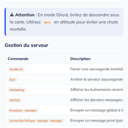
⚠️
Attention
: En mode Ghost, évitez de descendre sous
la carte. Utilisez
en altitude pour éviter une chute
Walk
mortelle.
Gestion du serveur
Commande
Description
Forcer une sauvegarde immédiat
SaveWorld
Arrêter le serveur (sauvegarde a
Quit
Afficher les événements récents d
GetGameLog
Afficher les derniers messages du
GetChat
Envoyer un message global à tous
Broadcast <message>
Envoyer un message privé (par p
ServerChatToPlayer <pseudo> <message>