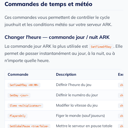
Commandes de temps et météo
Ces commandes vous permettent de contrôler le cycle
jour/nuit et les conditions météo sur votre serveur ARK.
Changer l'heure — commande jour / nuit ARK
La commande jour ARK la plus utilisée est
. Elle
SetTimeOfDay
permet de passer instantanément au jour, à la nuit, ou à
n'importe quelle heure.
Commande
Description
Exem
Définir l'heure du jeu
SetTimeOfDay <HH:MM>
cheat
Définir le numéro du jour
SetDay <jour>
cheat
Modifier la vitesse du jeu
Slomo <multiplicateur>
cheat
Figer le monde (sauf joueurs)
PlayersOnly
cheat
Mettre le serveur en pause totale
SetGlobalPause <true/false>
cheat