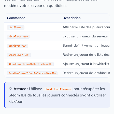
modérer votre serveur au quotidien.
Commande
Description
Afficher la liste des joueurs conne
ListPlayers
Expulser un joueur du serveur
KickPlayer <ID>
Bannir définitivement un joueur
BanPlayer <ID>
Retirer un joueur de la liste des b
UnbanPlayer <ID>
Ajouter un joueur à la whitelist
AllowPlayerToJoinNoCheck <SteamID>
Retirer un joueur de la whitelist
DisallowPlayerToJoinNoCheck <SteamID>
💡
Astuce
: Utilisez
pour récupérer les
cheat ListPlayers
Steam IDs de tous les joueurs connectés avant d'utiliser
kick/ban.