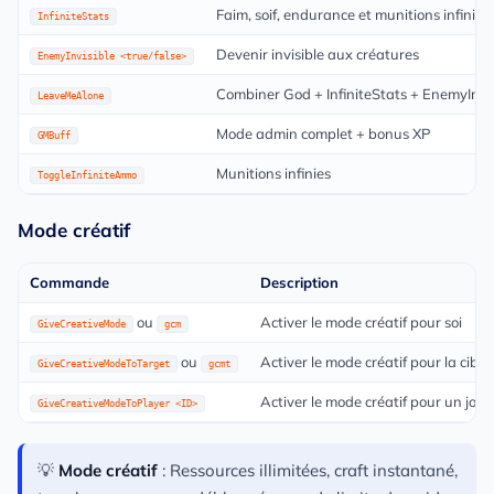
Faim, soif, endurance et munitions infinies
InfiniteStats
Devenir invisible aux créatures
EnemyInvisible <true/false>
Combiner God + InfiniteStats + EnemyInvis
LeaveMeAlone
Mode admin complet + bonus XP
GMBuff
Munitions infinies
ToggleInfiniteAmmo
Mode créatif
Commande
Description
ou
Activer le mode créatif pour soi
GiveCreativeMode
gcm
ou
Activer le mode créatif pour la cible
GiveCreativeModeToTarget
gcmt
Activer le mode créatif pour un jou
GiveCreativeModeToPlayer <ID>
💡
Mode créatif
: Ressources illimitées, craft instantané,