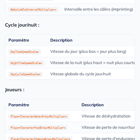
Intervalle entre les câlins (imprinting)
BabyCuddleIntervalMultiplier=
Cycle jour/nuit :
Paramètre
Description
Vitesse du jour (plus bas = jour plus long)
DayTimeSpeedScale=
Vitesse de la nuit (plus haut = nuit plus courte)
NightTimeSpeedScale=
Vitesse globale du cycle jour/nuit
DayCycleSpeedScale=
Joueurs :
Paramètre
Description
Vitesse de déshydratation
PlayerCharacterWaterDrainMultiplier=
Vitesse de perte de nourriture
PlayerCharacterFoodDrainMultiplier=
Vitesse de perte d'endurance
PlayerCharacterStaminaDrainMultiplier=