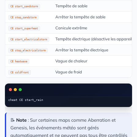
Tempête de sable
CE start_sandstorm
Arrêter la tempête de sable
CE stop_sandstorm
Canicule extrême
CE start_superheat
Tempête électrique (désactive les appareils)
CE start_electricalstorm
Arrêter la tempête électrique
CE stop_electricalstorm
Vague de chaleur
CE heatwave
Vague de froid
CE coldfront
📝
Note
: Sur certaines maps comme Aberration et
Genesis, les événements météo sont gérés
automatiquement et ne peuvent pas tous être contrôlés