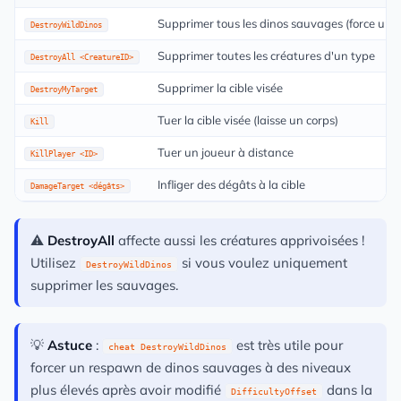
Supprimer tous les dinos sauvages (force un
DestroyWildDinos
Supprimer toutes les créatures d'un type
DestroyAll <CreatureID>
Supprimer la cible visée
DestroyMyTarget
Tuer la cible visée (laisse un corps)
Kill
Tuer un joueur à distance
KillPlayer <ID>
Infliger des dégâts à la cible
DamageTarget <dégâts>
⚠️
DestroyAll
affecte aussi les créatures apprivoisées !
Utilisez
si vous voulez uniquement
DestroyWildDinos
supprimer les sauvages.
💡
Astuce
:
est très utile pour
cheat DestroyWildDinos
forcer un respawn de dinos sauvages à des niveaux
plus élevés après avoir modifié
dans la
DifficultyOffset