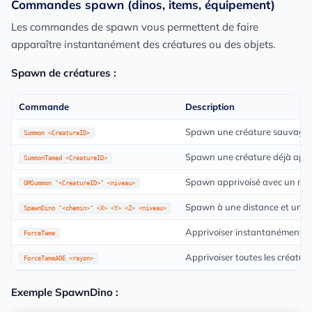
Commandes spawn (dinos, items, équipement)
Les commandes de spawn vous permettent de faire
apparaître instantanément des créatures ou des objets.
Spawn de créatures :
Commande
Description
Spawn une créature sauvage 
Summon <CreatureID>
Spawn une créature déjà appr
SummonTamed <CreatureID>
Spawn apprivoisé avec un niv
GMSummon "<CreatureID>" <niveau>
Spawn à une distance et un ni
SpawnDino "<chemin>" <X> <Y> <Z> <niveau>
Apprivoiser instantanément la
ForceTame
Apprivoiser toutes les créatur
ForceTameAOE <rayon>
Exemple SpawnDino :