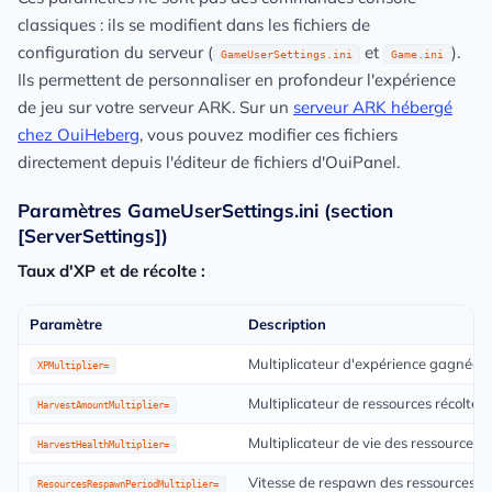
classiques : ils se modifient dans les fichiers de
configuration du serveur (
et
).
GameUserSettings.ini
Game.ini
Ils permettent de personnaliser en profondeur l'expérience
de jeu sur votre serveur ARK. Sur un
serveur ARK hébergé
chez OuiHeberg
, vous pouvez modifier ces fichiers
directement depuis l'éditeur de fichiers d'OuiPanel.
Paramètres GameUserSettings.ini (section
[ServerSettings])
Taux d'XP et de récolte :
Paramètre
Description
Multiplicateur d'expérience gagnée
XPMultiplier=
Multiplicateur de ressources récoltée
HarvestAmountMultiplier=
Multiplicateur de vie des ressources (
HarvestHealthMultiplier=
Vitesse de respawn des ressources (p
ResourcesRespawnPeriodMultiplier=