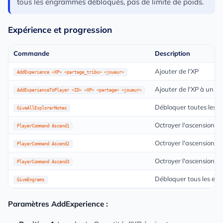
tous les engrammes débloqués, pas de limite de poids.
Expérience et progression
Commande
Description
Ajouter de l'XP
AddExperience <XP> <partage_tribu> <joueur>
Ajouter de l'XP à un jo
AddExperienceToPlayer <ID> <XP> <partage> <joueur>
Débloquer toutes les n
GiveAllExplorerNotes
Octroyer l'ascension 
PlayerCommand Ascend1
Octroyer l'ascension B
PlayerCommand Ascend2
Octroyer l'ascension A
PlayerCommand Ascend3
Débloquer tous les e
GiveEngrams
Paramètres AddExperience :