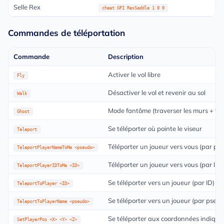
Selle Rex
cheat GFI RexSaddle 1 0 0
Commandes de téléportation
Commande
Description
Activer le vol libre
Fly
Désactiver le vol et revenir au sol
Walk
Mode fantôme (traverser les murs + vol
Ghost
Se téléporter où pointe le viseur
Teleport
Téléporter un joueur vers vous (par ps
TeleportPlayerNameToMe <pseudo>
Téléporter un joueur vers vous (par ID)
TeleportPlayerIDToMe <ID>
Se téléporter vers un joueur (par ID)
TeleportToPlayer <ID>
Se téléporter vers un joueur (par pseu
TeleportToPlayerName <pseudo>
Se téléporter aux coordonnées indiqué
SetPlayerPos <X> <Y> <Z>