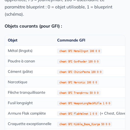
paramètre blueprint : 0 = objet utilisable, 1 = blueprint
(schéma).
Objets courants (pour GFI) :
Objet
Commande GFI
Métal (lingots)
cheat GFI MetalIngot 100 0 0
Poudre à canon
cheat GFI GunPowder 100 0 0
Cément (pâte)
cheat GFI ChitinPaste 100 0 0
Narcotique
cheat GFI Narcotic 100 0 0
Flèche tranquillisante
cheat GFI TranqArrow 50 0 0
Fusil longsight
cheat GFI WeaponLongNeckRifle 1 0 0
Armure Flak complète
(+ Chest, Gloves,
cheat GFI FlakHelmet 1 0 0
Croquette exceptionnelle
cheat GFI Kibble_Base_XLarge 50 0 0