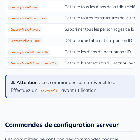
Détruire tous les dinos de la tribu ciblée
DestroyTribeDinos
Détruire toutes les structures de la tribu 
DestroyTribeStructures
Supprimer tous les personnages de la tri
DestroyTribePlayers
Détruire une tribu entière par son ID
DestroyTribeId <ID>
Détruire les dinos d'une tribu par ID
DestroyTribeIdDinos <ID>
Détruire les structures d'une tribu par ID
DestroyTribeIdStructures <ID>
⚠️
Attention
: Ces commandes sont irréversibles.
Effectuez un
avant utilisation.
SaveWorld
Commandes de configuration serveur
Ces paramètres ne sont pas des commandes console