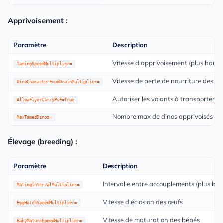
Apprivoisement :
Paramètre
Description
Vitesse d'apprivoisement (plus haut =
TamingSpeedMultiplier=
Vitesse de perte de nourriture des din
DinoCharacterFoodDrainMultiplier=
Autoriser les volants à transporter 
AllowFlyerCarryPvE=True
Nombre max de dinos apprivoisés sur
MaxTamedDinos=
Élevage (breeding) :
Paramètre
Description
Intervalle entre accouplements (plus bas
MatingIntervalMultiplier=
Vitesse d'éclosion des œufs
EggHatchSpeedMultiplier=
Vitesse de maturation des bébés
BabyMatureSpeedMultiplier=