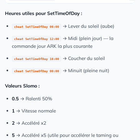
Heures utiles pour SetTimeOfDay :
→ Lever du soleil (aube)
cheat SetTimeOfDay 06:00
→ Midi (plein jour) — la
cheat SetTimeOfDay 12:00
commande jour ARK la plus courante
→ Coucher du soleil
cheat SetTimeOfDay 18:00
→ Minuit (pleine nuit)
cheat SetTimeOfDay 00:00
Valeurs Slomo :
0.5
→ Ralenti 50%
1
→ Vitesse normale
2
→ Accéléré x2
5
→ Accéléré x5 (utile pour accélérer le taming ou