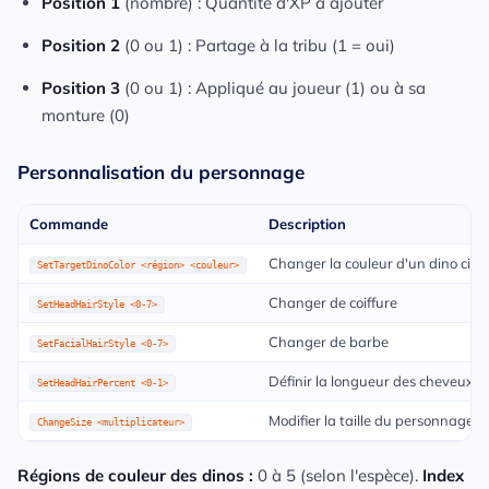
Position 1
(nombre) : Quantité d'XP à ajouter
Position 2
(0 ou 1) : Partage à la tribu (1 = oui)
Position 3
(0 ou 1) : Appliqué au joueur (1) ou à sa
monture (0)
Personnalisation du personnage
Commande
Description
Changer la couleur d'un dino cibl
SetTargetDinoColor <région> <couleur>
Changer de coiffure
SetHeadHairStyle <0-7>
Changer de barbe
SetFacialHairStyle <0-7>
Définir la longueur des cheveux
SetHeadHairPercent <0-1>
Modifier la taille du personnage
ChangeSize <multiplicateur>
Régions de couleur des dinos :
0 à 5 (selon l'espèce).
Index