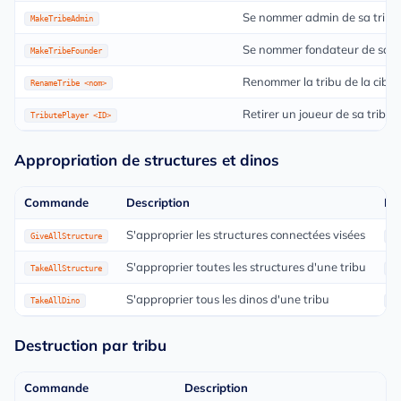
Se nommer admin de sa tribu
MakeTribeAdmin
Se nommer fondateur de sa t
MakeTribeFounder
Renommer la tribu de la cible 
RenameTribe <nom>
Retirer un joueur de sa tribu
TributePlayer <ID>
Appropriation de structures et dinos
Commande
Description
Ex
S'approprier les structures connectées visées
GiveAllStructure
ch
S'approprier toutes les structures d'une tribu
TakeAllStructure
ch
S'approprier tous les dinos d'une tribu
TakeAllDino
ch
Destruction par tribu
Commande
Description