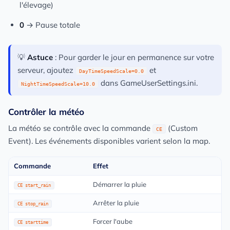
l'élevage)
0
→ Pause totale
💡
Astuce
: Pour garder le jour en permanence sur votre
serveur, ajoutez
et
DayTimeSpeedScale=0.0
dans GameUserSettings.ini.
NightTimeSpeedScale=10.0
Contrôler la météo
La météo se contrôle avec la commande
(Custom
CE
Event). Les événements disponibles varient selon la map.
Commande
Effet
Démarrer la pluie
CE start_rain
Arrêter la pluie
CE stop_rain
Forcer l'aube
CE starttime