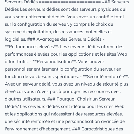
Serveurs Dédiés ======================= ### Serveurs Dédiés Les serveurs dédiés sont des serveurs physiques qui vous sont entièrement dédiés. Vous avez un contrôle total sur la configuration du serveur, y compris le choix du système d'exploitation, des ressources matérielles et logicielles. ### Avantages des Serveurs Dédiés - **Performances élevées**: Les serveurs dédiés offrent des performances élevées pour les applications et les sites Web à fort trafic. - **Personnalisation**: Vous pouvez personnaliser entièrement la configuration du serveur en fonction de vos besoins spécifiques. - **Sécurité renforcée**: Avec un serveur dédié, vous avez un niveau de sécurité plus élevé car vous n'avez pas à partager les ressources avec d'autres utilisateurs. ### Pourquoi Choisir un Serveur Dédié? Les serveurs dédiés sont idéaux pour les sites Web et les applications qui nécessitent des ressources élevées, une sécurité renforcée et une personnalisation avancée de l'environnement d'hébergement. ### Caractéristiques des Serveurs Dédiés - **Ressources dédiées**: Vous disposez de ressources matérielles dédiées telles que le CPU, la RAM et le stockage. - **Contrôle total**: Vous avez un contrôle total sur la configuration du serveur et les logiciels installés. - **Isolation**: Vos données et applications sont isolées des autres utilisateurs, ce qui améliore la sécurité et les performances. ### Hébergement VPS Un serveur privé virtuel (VPS) est une solution d'hébergement intermédiaire entre l'hébergement partagé et les serveurs dédiés. Il offre une combinaison de performances, de personnalisation et de prix abordable. ### Avantages de l'Hébergement VPS - **Flexibilité**: Vous pouvez ajuster les ressources du serveur en fonction de vos besoins sans avoir à migrer vers un serveur dédié. - **Isolation des ressources**: Chaque VPS est isolé des autres serveurs sur le même matériel physique, offrant une meilleure stabilité. - **Prix abordable**: Les plans VPS sont plus abordables que les serveurs dédiés tout en offrant des performances et une personnalisation supérieures à l'hébergement partagé. ### Pourquoi Choisir un VPS? Les VPS sont idéaux pour les sites Web et les applications en croissance qui nécessitent plus de ressources et de flexibilité que l'hébergement partagé, mais qui n'ont pas encore besoin d'un serveur dédié complet. ### Caractéristiques de l'Hébergement VPS - **Virtualisation**: Les ressources du serveur sont virtualisées, ce qui permet une isolation et une personnalisation efficaces. - **Scalabilité**: Vous pouvez facilement augmenter ou diminuer les ressources du serveur en fonction de vos besoins. - **Contrôle complet**: Vous avez un contrôle complet sur la configuration du serveur, y compris le choix du système d'exploitation et des logiciels.4RHnmkTdELhEXUgj+Rz/KTS5dCl4u57rdJWDO5J3Bx/xNZP0fmlJDzqMmacrZ7Jyc4UevEpnB3mpGRTZOAv0hRc6isZS+neaRnbfoST3P1KxfJEIhj05X5McIkglgPu8ZUxSKl26TfmL0jmKpPYvrRV/TLwmlT9jEHUPDO87Ks+Ybzez6av44ig960avLYipy2dQQ8oX5HBHnE/QrnPBLJ85cKUJ2cGyxtnxfFDCtaRPiXCtb+Pcu+5LI8j1Fn7yDFX/f73L7jGrep1boPrysm6sfm3+V+R51+DZBtnf3996a/dGWC8fkvo7GiniZw7LImHsmEcuBMfD17be++9e51xH6jkW2gb0kZjxox2OROuCkDBNGyo6wup9OBKwJubm8OpMk88/TydeeEVTuLVYz6waR+fbLb/n6UwkA9hS5dOevfTZ7esJuEDnXyDXT6/k3uHIB60hveBx4E6eRjb3nvs5mRfyWSW+l0EAc+dUz7rTRNpw0+Hk+M+RZMq7mtm2He/a/elSWEeOXGjT9Ejkx8JLrtmnjur/NCxSCLanHXb7e6+7S123Zeu/VbC+8sTjK03W9CkfYmuvVzd0/3cn9RD3GqMAfeHb5FwfFvsQvteu79arrWofMJ1BS9OVu9dnkJXXVV56W0lYRJxlX5tUxgTdSZzAidYNJmujnydWERbnHQ9GJkXzaAHryyf9XaJg1BxBrhMcM/tZHpqfJhIubE8RZP1pb4u8VFn/NFWONlnYpcnT6ukr3wmHcuBYu/xjQPz9+KTV3lnavvQVszyS0zVzzhunvkTxVl3fUm3T72fTR/H0ZvgcnD/Vg3EVDwfwP2AEE4Dd4l5Zf/uVW7qzHZwa8RkmjxTbMEPRZP78ho2R63vo3/mPrhkvQSWL8ZTnil3W8iA4h9PVOhlZbnNPWz+K7H5V6wA898HRo8Z4878vv5GkJAOJHgVGvryL/Fua20b8OQbfPDe++5BdPgRAq8+Q8E0bHg6fF/IpKPPKC+rRP3QcOvkB8Op2kT59vXHi6VFRfbmbzP6yrKWhC+J5Btgvvf5xtfc9B/+dBX9/o9XVVyO/vIrrzob6gDeFT5u3Fg33Vf6+ovPqhNXCad6U60ulokb0lvfkkulP0eTJ90bnvHFw8/upVPf3r90GXXwgLLyk77H7XkqnUrlS60n73oVqVuqI+jd5s6TkfYzW/yM7vvlW7RfaHfloLgHoNUeWxRbHMMxarwfuXOXinvA6xtDNbago+8/VS1XlB+7h7CBcXse6BJ02F2S7pIs7+FrAjK20iXLwUOk9FOqffCeb/dwqfCSVsTgIU7RMTjrGDwUSi6BRZEHRPVq6zzOfMLcCPe9kos7jxNanC+fTOeLHx6GFZ7ZjL2M2SVEM2l8qQ5nMWfSTJUQ0aaTaJJu90leHGFVn4ldnuNpjZnhJfRc3IPSwod+YTnsN16NA6XKGVqHO3v6IrdfmcTW21bNy8BrUu0zjpvn3vc896LWZzNhB5q0SXjJuZu/voyD8duJuRy817rK6yDutS6zKe0fPgCtop/SGXjG/UjACbC6EoVzYE6S9Y8o9VH9+8jLBPfBq/VxKk7lCzzvRx45iWaqesL95mH1gIEDCimMJBuBZKMY+uvAY1nD5t/mf0Wefw88XAzvAY8Dl4QDJMYDfQ/4th/fNpyqBIk3zkI//3zisx51g1wIT0N/4YUXuJ/n3XJBwTRs77//fp/ypaamwfUkfawL/i20nZ2d4VRtfF+0VW396isD+RC2VPq6ruA1ZM1dNP7qk2nGrefyhoEXSj9sFLAS4cnoeDo47gk/9aTjwpolC56O7l47NoDJt+Z/Tz/jXjmGe1qiwFlyJOpx7wqvl0XtHe5VFsbSInxV2kH1X2befwRPh9avLRLcE5QrXqPUOAPRZiyly5T1Q6iWHkt03vuDpbX8Sq/cirvSYunhvy7MGHgqExA+xAgfwFos5FeI1zDZ/FdKm/8Va/7juOWWW+jf//q3OyvtJ8YD+RqyOHD2/a477+q3fn2Q3OOVY7jXe6+99y495RwPpLuVlwWScNyLXs+PEOl0moY1ePYXSWZfwOXZfWX+/AW0gItw5EnnhFPJOO+Un4VTRCNGjqCRXPobvVwamdcoBjQBB5KEg/584Fo9IAEHSyL5FjDfd91zv0vG8QMEku41Vl+dNtpwA3epun/pSyPkcnlqr+OXI6N/Cd4JjlewVT9zPqAgyVJnjDX9nzDGJ/sDAcZffof00mewJeBLa/khyX1qmyWzjtTHFNLvyTcGEkk3MBUcVJQtQRKyfCcgNv+Czf+KOP+1eY+Pj/EwNnn/t0YuS+8PkIAnBe/nHqgEHE9YbxvSSptvHn20iAS9o70z9ix9FENaWymbbewS9KWRgBcKRZrx4YyGXx+GvG7CShMoPQD3wePMN56Ajoew9fd94C4Bx1cfCfi4AUjAjSWDnQVfcgQJ9yOhBvZdusl3DfovYQwSb/eA5U32GzxngPuZwZaAG8bSAY850qRKOpIRJB+wLL8JiM2/zb9mRZt/Y0nQH2e/lyZIwnHfe19fSY1Lz/FKu4FIvgcaLwE/hRPwc3jrYAn4YAPJN5JwwzAMw1j2qCsBX5TPxibhfX0wGti4tcNJnCmvdqk67g8f29IdapXMqyMxRCJ68803u/vB99tvP7r66qtp9OjRdOGFF4Ye5Ydx9fVMJM5O9/XseVKOO+4493TzmTNnunnCjwpRD1nDE9FBPZdjx4EnrOOBZHHlmmuuCT3jwVixfKOKJM/+Ge96EtK+Jq/oG4m4fpAb8D/HuPbxLnCZj6SfvZ53XZL+iGAYhmEYhmEYyzN4DVl/lqVNXQk46EsSvijXFE5FM641R1+dMIPWZ/n0otbQWgmS78s2fJk2aesKLWXw6rN/zwqSzHpBMojLtf/yl7+4147pe8Pffffdiody1QPienoqz/x3dHTQ2LFjQ606uDy6ra2NZs+eHVp6g0QN93X//Oc/pzXWWIPOOOOMsKaS119/3Ul599zSBpfCRyXvKDpxjXsIWi30jyZYRnHgHm/dJxLrk046qdfl7yDJWOAj8+En8XGIv18G+scbwzAMwzAMwzCWPHUn4KDeJPyBeaPDqWjwbvBjVn/XTT+xqPfZxVrJd9yrz+rh1ltvpbfffpvGjBkTWoInp+uHciUFZ79R0J4Gl4h3dfWehyg23HBDGjWq2vUAZXApPR4y98lPfpKOPvro0Frmvvvuo7lz5y4Tj92vB/2wM7xOLCox9sFy108+r/bANCTMSND1PdpY7kiAffoyFsMwDMMwDMMwGsN/jVijZWnTpwQc1JOEI0GeXvl2sUgWp4ium155xnlJJN8AZ8L9e7bvvvtudya73ku3kcAheb/hhhtCSwDOROPVZEmSty9+8YtOIrlOwnXXXecuP99jjz1o7733Dq0BSDRffvll2nTTTd1Z/sEC5knA2elqDzMT9L3b+Ez1k8zjwPLBveDCN7/5zV6fuT+WqCTdMAzDMAzDMAyjGn1OwEE9Sfjhr2/oEuxqnPfWGq5NYUkl32DSpEnuqeX6VV1IwP/3v//FXpYcBRI3nCHFa8CQAGpwthUPesOTyquBvpAsI/mu59VhuAd86tSp9P3vf5+23HLL0Bpw4403ukvgzz333MTzsrSfxI3EGA9EE3bffXc3fpzl9oENdTpxRtLsfwZxIAHXl337n7k/FiTp9awXhmEYhmEYhmEYKgHv29Otkybhry0eRge8tGHkmXDYjnhnzYqEuj+Tb9wj/c9//pM+//nPh5ZKkEQdcMAB9Oijj/Y644zXUzU1NblXVEUlfhokf0gC0Q5eCeaDB5Qhocd7ufW95hqMBYkdns6O+9LrAcnmiSee6KYPP/zwiuQQiTxerYV70PHQuWpnwjGf8oT1WvM80OBeap0Y4/JynNXGq7rw2WBZXXvttc6mLz3HvOqz2knQZ89x5YN/lhtj0Zei4wcB9Isx/OAHP3DvmIfEOoD1JQnwr1YMwzAMwzAMw1h+SKWuay+m8gUqtuVo5etOoInvPBJW1QcS5t9tNMU9SM3HT5i3HzeLNgrfKf5y15BeD1Dr7zPfOJOLJ55vsskmNGXKFJdE4UFgeMjZjjvuSNtuuy2l02k6/vjjIy/5RrJ6wgknuLPSOKuKeCTSAAkq2scZUbwjG2e+0U4cSIp//etf01prrUXPPvssPfbYY/TSSy+5up122ok+/elPu6eW47Vov//9751dg8QOySGSvzjwXnMk4k8//TQdfPDBoTUAPzR8/etfd/OOZfHcc8+5BBcPe/vUpz7l5mXzzTen7u5uNwZ96TWm29vb3Vn2aiAWZ+M1GLecncaVAPVewo3kGFcWJAFnqqMegpZkDHhXPIoAH/9BbrgUHp93UjAWOXuO/pMm5wCvJDMMwzAMwzAMY+lz//33O4k8q17kgdhBAl5AAp6nla89vs8JOKgnCY9joC47R+KLS7ORXK6zzjo0YsQIZ58xY4Z7tRaSJFxmXA3E40FnuI+7tbX8tPbp06fTa6+9Rn/9618TXTKOseBd5J/4xCdcWwIelIakHA+Ei2sHZ6aRgO+yyy6hJZqf/vSnLkm85557er3TGj8aIInE5fC6f4B7xVH+8Ic/9FoeOKuP17XVYvHixRVJLGg0AQeIxzwhKdVn9wHO/uOHEfQT9zkmHQN+aJDL7/FqMVyt4F/KjnrYcdbdHwvAjxoYD86Q6/FYAm4YhmEYhmEYyenvV4c18iC2fknA02ECXuiHBBw0koQPVPLtI0kYwJnwpPcJC0i48LRswT9DWg96LEj2av0I0N8s7f77ChJgeR833pm9NF/b1Z/rg2EYhmEYhmEYZSwBT0BfkvAllXwbhmEYhmEYhmEYRr30RwLuHsJWdJP9R60Hs201cm6oBVjybRiGYRiGYRiGYSzvpF3yjT/9nIXHJeF4Fdn0zrZQs+TbMAzDMAzDMAzDWDFo6D3gtfCTcCTfeBXZtK7gAWaWfBuGYRiGYRiGYRgrCum+vf07OZKEPzRvuEu+8T5wYMm3YRiGYRiGYRiGsSIRnAFHFj6AmTiS8MPf2MCSb8MwDMMwDMMwDGOFxSXgA30W3OeC9V6x5NswDMMwDMMwDMNYoUgv8eybuWz6RPrt9PEV5Qevr2PJt2EYhmEYhmEYhrHcku73d5Al4On5o+m3769RUWAzDMMwDMMwDMMwjOWVAX0KumEYhmEYhmEYhmEYAZaAG4ZhGIZhGIZhGMYSwBJwwzAMwzAMwzAMw1gCuAR8KdwGbhiGYRiGYRiGYRgrFGmXfOOPZeGGYRiGYRiGYRiGMWCULkEvWgZuGIZhGIZhGIZhGANGmIBb8m0YhmEYhmEYhmEYA0mYgKcCYRiGYRiGYRiGYRjGgFC6BD2VsiTcMAzDMAzDMAzDMAaKNNJuy70NwzAMwzAMwzAMY2BJpa9rL6YKRSq25Wmla4+jie88ElYZyzN/v+Mf4ZRhGIZhGIZhGI2y+25fCqeM5ZX777/fyaefftrJethqq62cLCXghbYcrXzt8ZaAryAgAV9lwkrBTQgFLvVIwdeFWv71SpDU15eCrwu1/OuVIKmvLwVfF2r51ytBUl9fCr4u1PKvV4Kkvr4UfF2o5V+vBEl9fSn4ulDLv14Jkvr6UvB1oZZ/vRIk9fWl4OtCLf96JUjq60vB14Va/vVKkNTXl4KvC7X865Ugqa8vBV8XavnXK0FSX18Kvi7U8q9XgqS+vhR8XajlX68ESX19Kfi6UMu/XgmS+vpS8HWhln+9EiT19aXg60It/3olSOrrS8B14Va/vVKkNTXl4KvC7X865Ugqa8vBV8XavnXK0FSX18Kvi7U8q9XgqS+vhR8XajlX68ESX19Kfi6UMu/XgmS+vpS8HWhln+9EiT19aXg60It/3olSOrrS8B14Va/vVKkNTXl4KvC7X865Ugqa8vBV8XavnXK0FSX18Kvi7U8q9XgqS+vhR8XajlX68ESX19Kfi6UMu/XgmS+vpS8HWhln+9EiT19aXg60It/3olSOrrS8B14Va/vVKkNTXl4KvC7X865Ugqa8vBV8XavnXK0FSX18Kvi7U8q9XgqS+vhR8XajlX68ESX19Kfi6UMu/XgmS+vpS8HWhln+9EiT19aXg60It/3olSOrrS8B14Va/vVKkNTXl4KvC7X865Ugqa8vBV8XavnXK0FSX18Kvi7U8q9XgqS+vhR8XajlX68ESX19Kfi6UMu/XgmS+vpS8HWhln+9EiT19aXg60It/3olSOrrS8B14Va/vVKkNTXl4KvC7X865Ugqa8vBV8XavnXK0FSX18Kvi7U8q9XgqS+vhR8XajlX68ESX19Kfi6UMu/XgmS+vpS8HWhln+9EiT19aXg60It/3olSOrrS8B14Va/vVKkNTXl4KvC7X865Ugqa8vBV8XavnXK0FSX18Kvi7U8q9XgqS+vhR8XajlX68ESX19Kfi6UMu/XgmS+vpS8HWhln+9EiT19aXg60It/3olSOrrS8B14Va/vVKkNTXl4KvC7X865Ugqa8vBV8XavnXK0FSX18Kvi7U8q9XgqS+vhR8XajlX68ESX19Kfi6UMu/XgmS+vpS8HWhln+9EiT19aXg60It/3olSOrrS8B14Va/vVKkNTXl4KvC7X865Ugqa8vBV8XavnXK0FSX18Kvi7U8q9XgqS+vhR8XajlX68ESX19Kfi6UMu/XgmS+vpS8HWhln+9EiT19aXg60It/3olSOrrS8B14Va/vVKkNTXl4KvC7X865Ugqa8vBV8XavnXK0FSX18Kvi7U8q9XgqS+vhR8XajlX68ESX19Kfi6UMu/XgmS+vpS8HWhln+9EiT19aXg60It/3olSOrrS8B14Va/vVKkNTXl4KvC7X865Ugqa8vBV8XavnXK0FSX18Kvi7U8q9XgqS+vhR8XajlX68ESX19Kfi6UMu/XgmS+vpS8HWhln+9EiT19aXg60It/3olSOrrS8B14Va/vVKkNTXl4KvC7X865Ugqa8vBV8XavnXK0FSX18Kvi7U8q9XgqS+vhR8XajlX68ESX19Kfi6UMu/XgmS+vpS8HWhln+9EiT19aXg60It/3olSOrrS8B14Va/vVKkNTXl4KvC7X865Ugqa8vBV8XavnXK0FSX18Kvi7U8q9XgqS+vhR8XajlX68ESX19Kfi6UMu/XgmS+vpS8HWhln+9EiT19aXg60It/3olSOrrS8