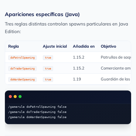
Apariciones específicas (Java)
Tres reglas distintas controlan spawns particulares en Java
Edition:
Regla
Ajuste inicial
Añadida en
Objetivo
1.15.2
Patrullas de saque
doPatrolSpawning
true
1.15.2
Comerciante ambu
doTraderSpawning
true
1.19
Guardián de las p
doWardenSpawning
true
/gamerule doPatrolSpawning false

/gamerule doTraderSpawning false
