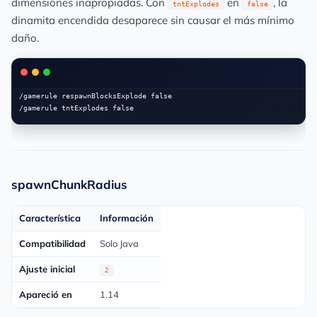
dimensiones inapropiadas. Con
en
, la
tntExplodes
false
dinamita encendida desaparece sin causar el más mínimo
daño.
/gamerule respawnBlocksExplode false

spawnChunkRadius
Característica
Información
Compatibilidad
Solo Java
Ajuste inicial
2
Apareció en
1.14