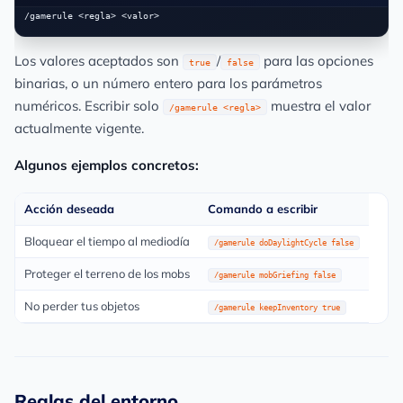
Los valores aceptados son
/
para las opciones
true
false
binarias, o un número entero para los parámetros
numéricos. Escribir solo
muestra el valor
/gamerule <regla>
actualmente vigente.
Algunos ejemplos concretos:
Acción deseada
Comando a escribir
Bloquear el tiempo al mediodía
/gamerule doDaylightCycle false
Proteger el terreno de los mobs
/gamerule mobGriefing false
No perder tus objetos
/gamerule keepInventory true
Reglas del entorno