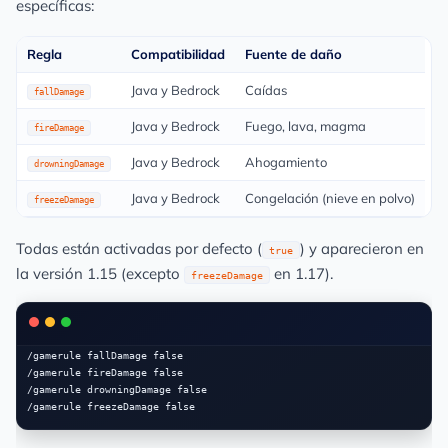
específicas:
Regla
Compatibilidad
Fuente de daño
Java y Bedrock
Caídas
fallDamage
Java y Bedrock
Fuego, lava, magma
fireDamage
Java y Bedrock
Ahogamiento
drowningDamage
Java y Bedrock
Congelación (nieve en polvo)
freezeDamage
Todas están activadas por defecto (
) y aparecieron en
true
la versión 1.15 (excepto
en 1.17).
freezeDamage
/gamerule fallDamage false

/gamerule fireDamage false

/gamerule drowningDamage false
