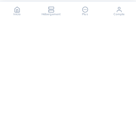
Inicio
Hébergement
Plus
Compte
OuiHeberg es tu socio fiable para soluciones de
alojamiento seguras, rápidas y escalables,
ofreciendo una variedad de servicios que van desde
servidores dedicados hasta soluciones de cloud
computing.
Síguenos en